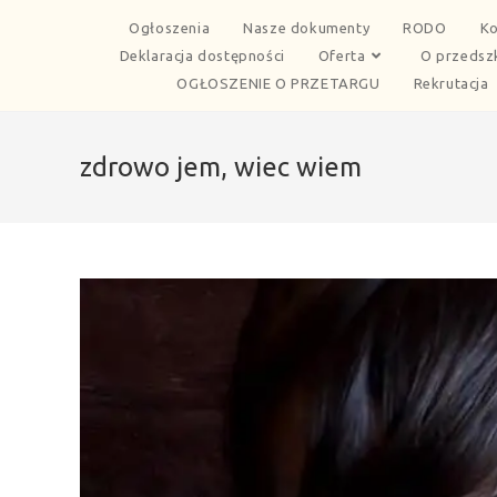
Ogłoszenia
Nasze dokumenty
RODO
Ko
Deklaracja dostępności
Oferta
O przedsz
OGŁOSZENIE O PRZETARGU
Rekrutacja
zdrowo jem, wiec wiem