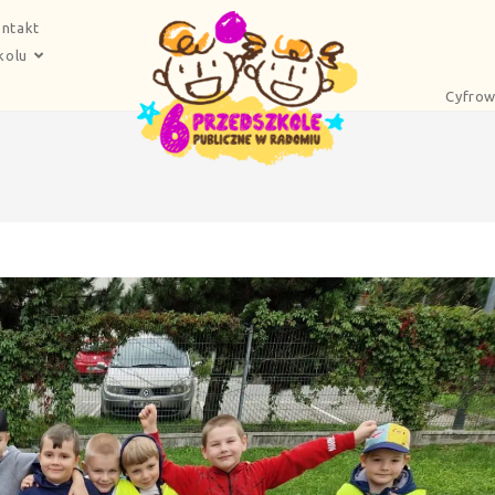
ntakt
kolu
Cyfrow
5