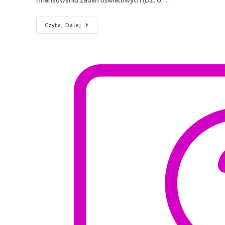
finansowaniu zadań oświatowych (Dz. U.…
Czytaj Dalej