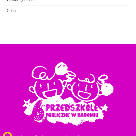
żuczki