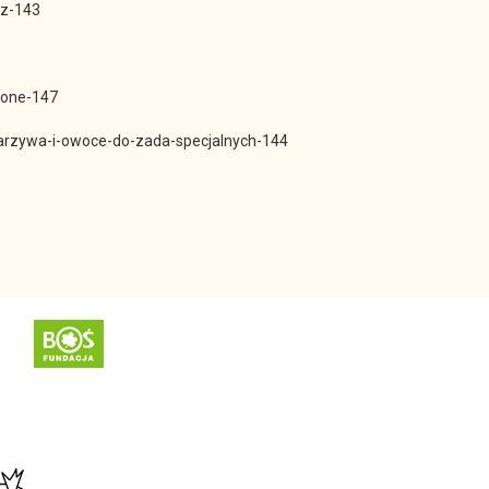
rz-143
lone-147
arzywa-i-owoce-do-zada-
specjalnych-144