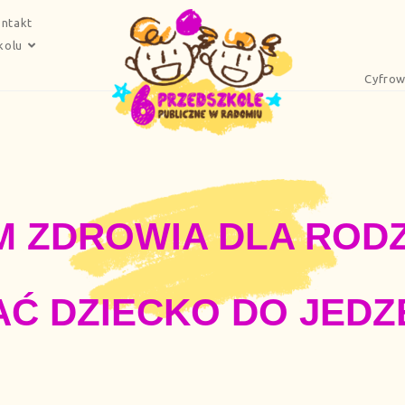
ntakt
kolu
Cyfrow
 ZDROWIA DLA ROD
Ć DZIECKO DO JED