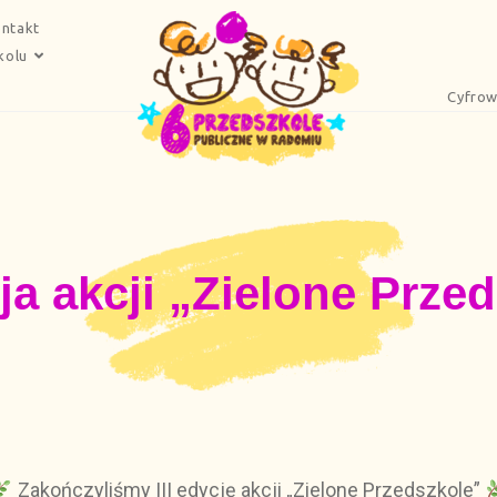
ntakt
kolu
Cyfrow
cja akcji „Zielone Prze
Zakończyliśmy III edycję akcji „Zielone Przedszkole”