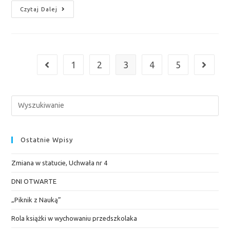
Czytaj Dalej
1
2
3
4
5
Ostatnie Wpisy
Zmiana w statucie, Uchwała nr 4
DNI OTWARTE
„Piknik z Nauką”
Rola książki w wychowaniu przedszkolaka