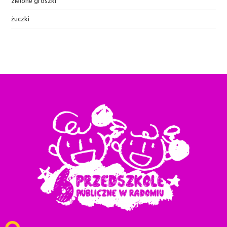
zielone groszki
żuczki