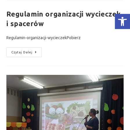
Regulamin organizacji wycieczek
Otwórz Pasek narzędzi
i spacerów
Regulamin-organizacji-wycieczekPobierz
Czytaj Dalej