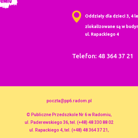
Oddziały dla dzieci 3, 4 le
zlokalizowane są w budyn
ul. Rapackiego 4
Telefon: 48 364 37 21
poczta@pp6.radom.pl
© Publiczne Przedszkole Nr 6 w Radomiu,
ul. Paderewskiego 36, tel. (+48) 48 330 88 02
ul. Rapackiego 4, tel. (+48) 48 364 37 21,