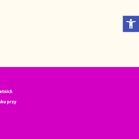
Otwórz Pasek narzędzi
letnich
ku przy