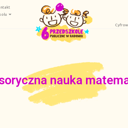
ntakt
kolu
Cyfrow
soryczna nauka matema