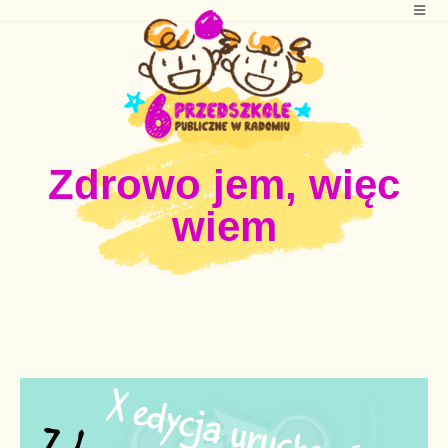
Zdrowo jem, więc
wiem