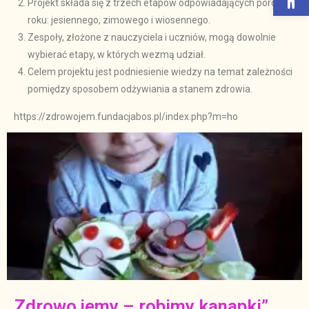
Projekt składa się z trzech etapów odpowiadających porom
roku: jesiennego, zimowego i wiosennego.
Zespoły, złożone z nauczyciela i uczniów, mogą dowolnie
wybierać etapy, w których wezmą udział.
Celem projektu jest podniesienie wiedzy na temat zależności
pomiędzy sposobem odżywiania a stanem zdrowia.
https://zdrowojem.fundacjabos.pl/index.php?m=ho
„Zdrowo jemy – robimy kanapki”