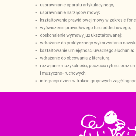
usprawnianie aparatu artykulacyjnego;
usprawnianie narządów mowy;
kształtowanie prawidłowej mowy w zakresie fon
wyćwiczenie prawidłowego toru oddechowego;
doskonalenie wymowy już ukształtowanej;
wdrażanie do praktycznego wykorzystania nawyk
kształtowanie umiejętności uważnego słuchania;
wdrażanie do obcowania z literaturą;
rozwijanie muzykalności, poczucia rytmu, oraz um
i muzyczno- ruchowych;
integracja dzieci w trakcie grupowych zajęć logo