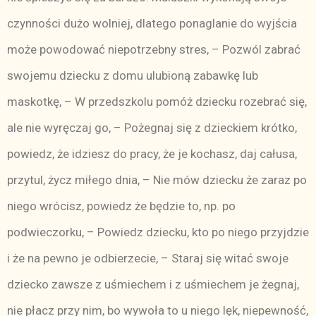
czynności dużo wolniej, dlatego ponaglanie do wyjścia
może powodować niepotrzebny stres, – Pozwól zabrać
swojemu dziecku z domu ulubioną zabawkę lub
maskotkę, – W przedszkolu pomóż dziecku rozebrać się,
ale nie wyręczaj go, – Pożegnaj się z dzieckiem krótko,
powiedz, że idziesz do pracy, że je kochasz, daj całusa,
przytul, życz miłego dnia, – Nie mów dziecku że zaraz po
niego wrócisz, powiedz że będzie to, np. po
podwieczorku, – Powiedz dziecku, kto po niego przyjdzie
i że na pewno je odbierzecie, – Staraj się witać swoje
dziecko zawsze z uśmiechem i z uśmiechem je żegnaj,
nie płacz przy nim, bo wywoła to u niego lęk, niepewność,