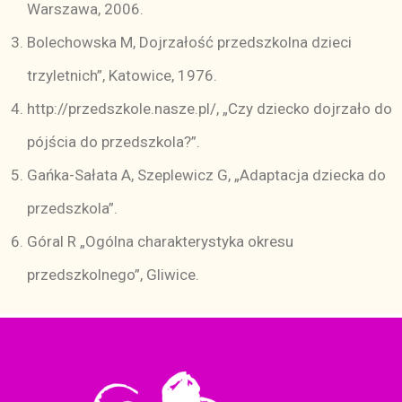
Warszawa, 2006.
Bolechowska M, Dojrzałość przedszkolna dzieci
trzyletnich”, Katowice, 1976.
http://przedszkole.nasze.pl/, „Czy dziecko dojrzało do
pójścia do przedszkola?”.
Gańka-Sałata A, Szeplewicz G, „Adaptacja dziecka do
przedszkola”.
Góral R „Ogólna charakterystyka okresu
przedszkolnego”, Gliwice.