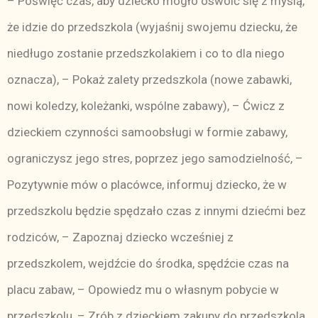
– Poświęć czas, aby dziecko mogło oswoić się z myślą,
że idzie do przedszkola (wyjaśnij swojemu dziecku, że
niedługo zostanie przedszkolakiem i co to dla niego
oznacza), – Pokaż zalety przedszkola (nowe zabawki,
nowi koledzy, koleżanki, wspólne zabawy), – Ćwicz z
dzieckiem czynności samoobsługi w formie zabawy,
ograniczysz jego stres, poprzez jego samodzielność, –
Pozytywnie mów o placówce, informuj dziecko, że w
przedszkolu będzie spędzało czas z innymi dziećmi bez
rodziców, – Zapoznaj dziecko wcześniej z
przedszkolem, wejdźcie do środka, spędźcie czas na
placu zabaw, – Opowiedz mu o własnym pobycie w
przedszkolu, – Zrób z dzieckiem zakupy do przedszkola,