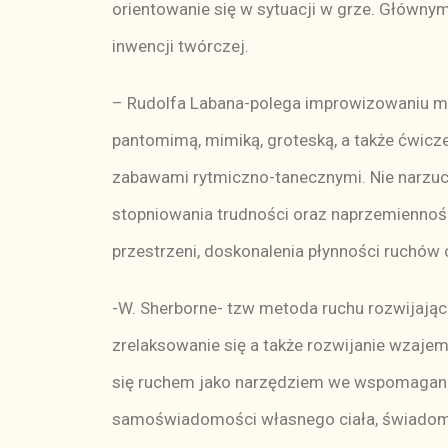
orientowanie się w sytuacji w grze. Główny
inwencji twórczej.
– Rudolfa Labana-polega improwizowaniu mu
pantomimą, mimiką, groteską, a także ćwic
zabawami rytmiczno-tanecznymi. Nie narzuc
stopniowania trudności oraz naprzemiennośc
przestrzeni, doskonalenia płynności ruchów 
-W. Sherborne- tzw metoda ruchu rozwijając
zrelaksowanie się a także rozwijanie wzaje
się ruchem jako narzędziem we wspomagani
samoświadomości własnego ciała, świadomości