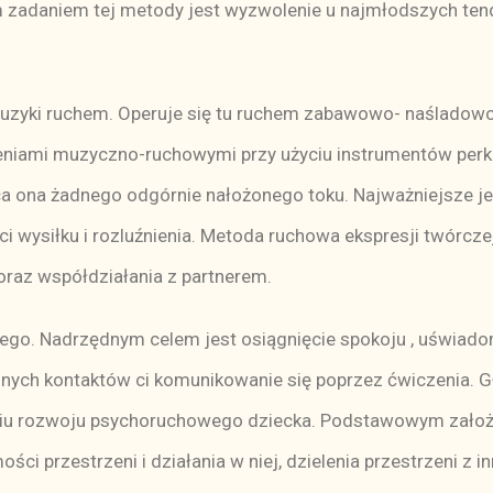
m zadaniem tej metody jest wyzwolenie u najmłodszych tend
zyki ruchem. Operuje się tu ruchem zabawowo- naśladowcz
zeniami muzyczno-ruchowymi przy użyciu instrumentów perk
a ona żadnego odgórnie nałożonego toku. Najważniejsze je
i wysiłku i rozluźnienia. Metoda ruchowa ekspresji twórcze
oraz współdziałania z partnerem.
ego. Nadrzędnym celem jest osiągnięcie spokoju , uświado
mnych kontaktów ci komunikowanie się poprzez ćwiczenia. 
u rozwoju psychoruchowego dziecka. Podstawowym założen
 przestrzeni i działania w niej, dzielenia przestrzeni z i