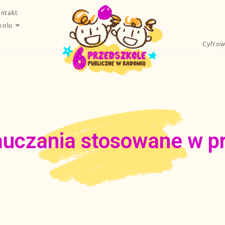
ntakt
kolu
Cyfrow
uczania stosowane w p