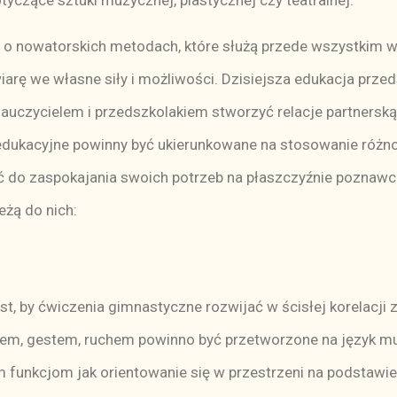
otyczące sztuki muzycznej, plastycznej czy teatralnej.
watorskich metodach, które służą przede wszystkim ws
rę we własne siły i możliwości. Dzisiejsza edukacja przeds
nauczycielem i przedszkolakiem stworzyć relacje partnerską
 edukacyjne powinny być ukierunkowane na stosowanie różn
 do zaspokajania swoich potrzeb na płaszczyźnie poznawcze
eżą do nich:
st, by ćwiczenia gimnastyczne rozwijać w ścisłej korelacji
em, gestem, ruchem powinno być przetworzone na język muz
 funkcjom jak orientowanie się w przestrzeni na podstawi