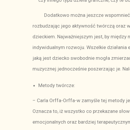
czy innego typu dzieła graficzne, czy te d
Dodatkowo można jeszcze wspomnieć o no
rozbudzając jego aktywność twórczą oraz wia
dzieckiem. Najważniejszym jest, by między 
indywidualnym rozwoju. Wszelkie działania
jaką jest dziecko swobodnie mogła zmierzać
muzycznej jednocześnie poszerzając je. Nal
Metody twórcze:
– Carla Orffa-Orffa-w zamyśle tej metody je
Oznacza to, iż wszystko co przekazane słow
emocjonalnych oraz bardziej terapeutycznym