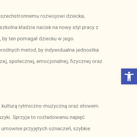
zechstronnemu rozwojowi dziecka,
zkolna kładzie nacisk na nowy styl pracy z
, by ten pomagał dziecku w jego
orodnych metod, by indywidualna jednostka
j, społecznej, emocjonalnej, fizycznej oraz
Otwórz Pasek narzędzi
 z kulturą rytmiczno-muzyczną oraz słowem.
yki. Sprzyja to rozładowaniu napięć
e umownie przyjętych oznaczeń, szybkie