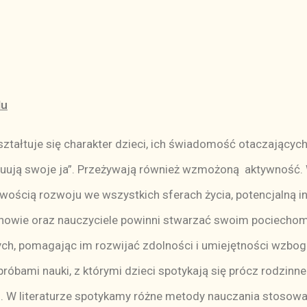
lu
tuje się charakter dzieci, ich świadomość otaczających zj
ruują swoje ja”. Przeżywają również wzmożoną aktywność. 
iwością rozwoju we wszystkich sferach życia, potencjalną
kunowie oraz nauczyciele powinni stwarzać swoim pociecho
ch, pomagając im rozwijać zdolności i umiejętności wzbog
róbami nauki, z którymi dzieci spotykają się prócz rodzinn
u. W literaturze spotykamy różne metody nauczania stosowa