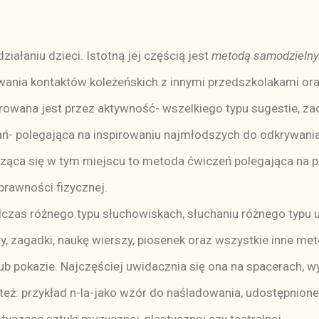
ałaniu dzieci. Istotną jej częścią jest
metodą samodzielny
wania kontaktów koleżeńskich z innymi przedszkolakami ora
erowana jest przez aktywność- wszelkiego typu sugestie, za
ń- polegająca na inspirowaniu najmłodszych do odkrywania
ząca się w tym miejscu to metoda ćwiczeń polegająca na p
prawności fizycznej.
as różnego typu słuchowiskach, słuchaniu różnego typu utw
, zagadki, naukę wierszy, piosenek oraz wszystkie inne me
b pokazie. Najczęściej uwidacznia się ona na spacerach, w
ej też: przykład n-la-jako wzór do naśladowania, udostępnione