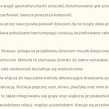
e pojęć geometrycznych( szlaczki), konstruowanie gier prze
y zachować zawsze powyższa kolejność.
 przez nauczyciela poleceń dzieciom, by te mogły dane p
liwia pobudzanie harmonijnego rozwoju, kształtowanie całe
Strauss- polega na przybliżeniu dzieciom muzyki klasycznej
 rytmiczne. Metoda ta stymuluje dziecko do samo-wyrażania 
cała osobowość kształtuje się wielostronnie.
a włącza do nauczania metody aktywizujące, kreatywne, po
alizację. Rozwija poprzez ruch, słowo, plastykę oraz inne 
o także integrowaniu się grupy oraz większej przynależnośc
ieśnianiu relacji między uczestnikami. Kieruje się prześwia