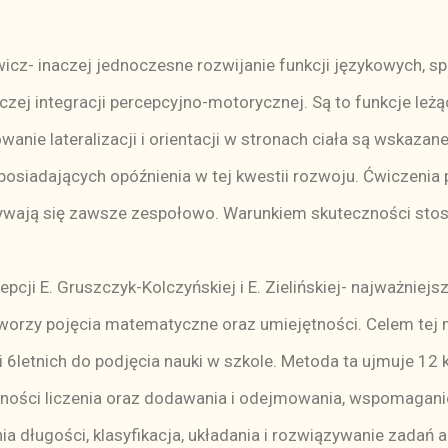
cz- inaczej jednoczesne rozwijanie funkcji językowych, sp
zej integracji percepcyjno-motorycznej. Są to funkcje leżąc
wanie lateralizacji i orientacji w stronach ciała są wskazan
ci posiadających opóźnienia w tej kwestii rozwoju. Ćwiczen
dbywają się zawsze zespołowo. Warunkiem skuteczności sto
cji E. Gruszczyk-Kolczyńskiej i E. Zielińskiej- najważniej
tworzy pojęcia matematyczne oraz umiejętności. Celem tej 
6letnich do podjęcia nauki w szkole. Metoda ta ujmuje 12 
ętności liczenia oraz dodawania i odejmowania, wspomagan
ia długości, klasyfikacja, układania i rozwiązywanie zadań 