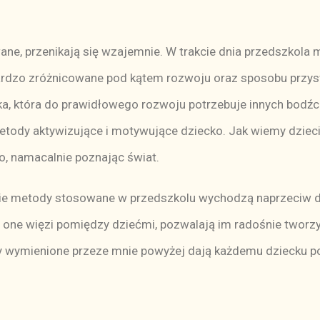
 przenikają się wzajemnie. W trakcie dnia przedszkola 
ą bardzo zróżnicowane pod kątem rozwoju oraz sposobu przy
tka, która do prawidłowego rozwoju potrzebuje innych bod
ody aktywizujące i motywujące dziecko. Jak wiemy dzieci 
, namacalnie poznając świat.
metody stosowane w przedszkolu wychodzą naprzeciw dzi
one więzi pomiędzy dziećmi, pozwalają im radośnie tworzyć
dy wymienione przeze mnie powyżej dają każdemu dziecku po