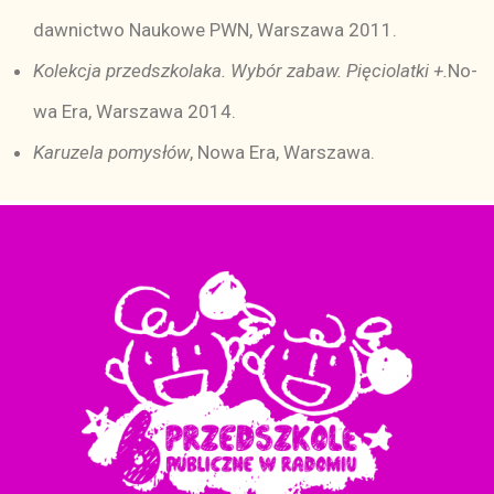
daw­nic­two Nau­ko­we PWN, War­sza­wa 2011.
Ko­lek­cja przed­szko­la­ka. Wy­bór za­baw. Pię­cio­lat­ki +.
No­
wa Era, War­sza­wa 2014.
Ka­ru­ze­la po­my­słów
, No­wa Era, War­sza­wa.