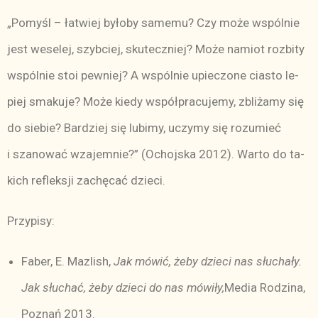
„Po­myśl – ła­twiej by­ło­by sa­me­mu? Czy mo­że wspól­nie
jest we­se­lej, szyb­ciej, sku­tecz­niej? Mo­że na­miot roz­bi­ty
wspól­nie stoi pew­niej? A wspól­nie upie­czo­ne cia­sto le­
piej sma­ku­je? Mo­że kie­dy współ­pra­cu­je­my, zbli­ża­my się
do sie­bie? Bar­dziej się lu­bi­my, uczy­my się ro­zu­mieć
i sza­no­wać wza­jem­nie?” (Ochoj­ska 2012). War­to do ta­
kich re­flek­sji za­chę­cać dzie­ci.
Przy­pi­sy:
Fa­ber, E. Ma­zlish,
Jak mó­wić, że­by dzie­ci nas słu­cha­ły.
Jak słu­chać, że­by dzie­ci do nas mó­wi­ły,
Me­dia Ro­dzi­na,
Po­znań 2013.