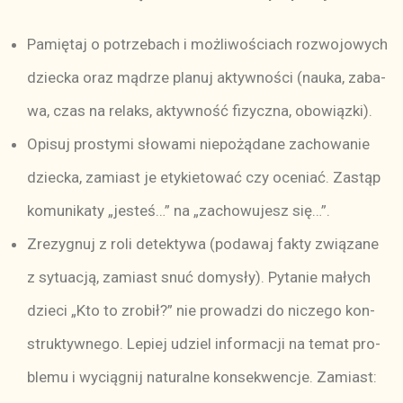
Pa­mię­taj o po­trze­bach i moż­li­wo­ściach roz­wo­jo­wych
dziec­ka oraz mą­drze pla­nuj ak­tyw­no­ści (na­uka, za­ba­
wa, czas na re­laks, ak­tyw­ność fi­zycz­na, obo­wiąz­ki).
Opi­suj pro­sty­mi sło­wa­mi nie­po­żą­da­ne za­cho­wa­nie
dziec­ka, za­miast je ety­kie­to­wać czy oce­niać. Za­stąp
ko­mu­ni­ka­ty „je­ste­ś…” na „za­cho­wu­jesz się­…”.
Zre­zy­gnuj z ro­li de­tek­ty­wa (po­da­waj fak­ty zwią­za­ne
z sy­tu­acją, za­miast snuć do­my­sły). Py­ta­nie ma­łych
dzie­ci „Kto to zro­bił?” nie pro­wa­dzi do ni­cze­go kon­
struk­tyw­ne­go. Le­piej udziel in­for­ma­cji na te­mat pro­
ble­mu i wy­cią­gnij na­tu­ral­ne kon­se­kwen­cje. Za­miast: