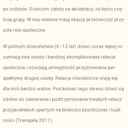
po ro­dzi­nie. Dzie­ciom za­le­ży na ak­cep­ta­cji, na by­ciu czę­
ścią gru­py. W niej wła­śnie ma­ją oka­zję prze­ćwi­czyć przy­
szłe ro­le spo­łecz­ne.
W póź­nym dzie­ciń­stwie (6–12 lat) dzie­ci co­raz le­piej ro­
zu­mie­ją in­ne oso­by i bar­dziej skom­pli­ko­wa­ne re­la­cje
spo­łecz­ne, roz­wi­ja­ją umie­jęt­ność przyj­mo­wa­nia per­
spek­ty­wy dru­giej oso­by. Re­la­cje ró­wie­śni­cze sta­ją się
dla nich bar­dzo waż­ne. Pod ko­niec te­go okre­su dzie­ci są
zdol­ne do za­wie­ra­nia i pod­trzy­my­wa­nia tr­wa­łych re­la­cji
przy­ja­ciel­skich opar­tych na bli­sko­ści psy­chicz­nej i lo­jal­
no­ści (Trem­pa­ła 2011).