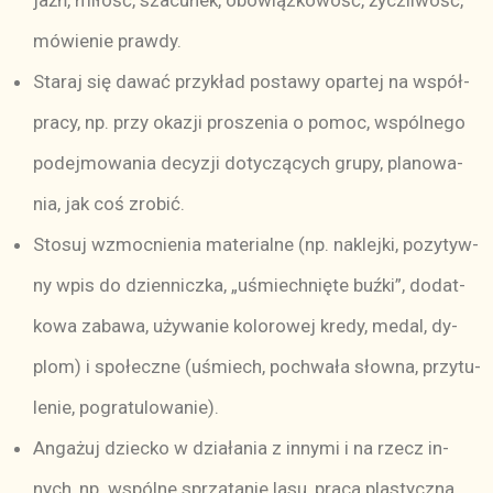
jaźń, mi­łość, sza­cu­nek, obo­wiąz­ko­wość, życz­li­wość,
mó­wie­nie praw­dy.
Sta­raj się da­wać przy­kład po­sta­wy opar­tej na współ­
pra­cy, np. przy oka­zji pro­sze­nia o po­moc, wspól­ne­go
po­dej­mo­wa­nia de­cy­zji do­ty­czą­cych gru­py, pla­no­wa­
nia, jak coś zro­bić.
Sto­suj wzmoc­nie­nia ma­te­rial­ne (np. na­klej­ki, po­zy­tyw­
ny wpis do dzien­nicz­ka, „u­śmiech­nię­te buź­ki”, do­dat­
ko­wa za­ba­wa, uży­wa­nie ko­lo­ro­wej kre­dy, me­dal, dy­
plom) i spo­łecz­ne (uśmiech, po­chwa­ła słow­na, przy­tu­
le­nie, po­gra­tu­lo­wa­nie).
An­ga­żuj dziec­ko w dzia­ła­nia z in­ny­mi i na rzecz in­
nych, np. wspól­ne sprzą­ta­nie la­su, pra­ca pla­stycz­na,