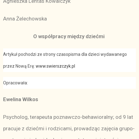
Agnieszka Lentas Kowalczyk
Anna Żelechowska
O współpracy między dziećmi
Ar­ty­kuł po­cho­dzi ze stro­ny cza­so­pi­sma dla dzie­ci wy­da­wa­ne­go
przez No­wą Erę:
www.swiersz­czyk.pl
Opracowała:
Ewe­li­na Wil­kos
Psy­cho­log, te­ra­peu­ta po­znaw­czo­-be­ha­wio­ral­ny; od 9 lat
pra­cu­je z dzieć­mi i ro­dzi­ca­mi, pro­wa­dząc za­ję­cia gru­po­