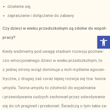
dzie­le­nie się,
za­pra­sza­nie i do­łą­cza­nie do za­ba­wy.
Czy dzie­ci w wie­ku przed­szkol­nym są zdol­ne do współ­
Otwórz Pasek narzędzi
pra­cy?
Kie­dy weź­mie­my pod uwa­gę sta­dium roz­wo­ju po­znaw­
czo­-e­mo­cjo­nal­ne­go dzie­ci w wie­ku przed­szkol­nym, to
z jed­nej stro­ny wciąż do­mi­nu­je u nich my­śle­nie ego­cen­
trycz­ne, z dru­giej zaś co­raz le­piej roz­wi­ja się tzw. teo­ria
umy­słu. Te­oria umy­słu to zdol­ność do wy­ja­śnia­nia
i prze­wi­dy­wa­nia cu­dzych za­cho­wań przez od­wo­ły­wa­nie
się do ich pra­gnień i prze­ko­nań. Świad­czą o tym ta­kie za­