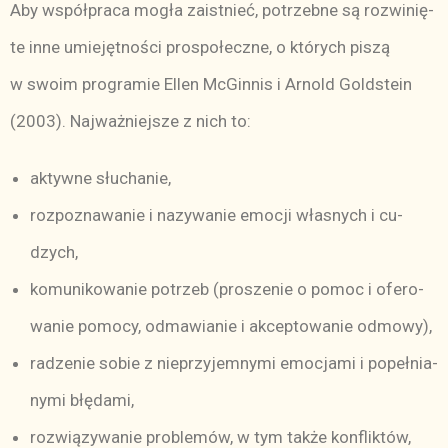
Aby współ­pra­ca mo­gła za­ist­nieć, po­trzeb­ne są roz­wi­nię­
te in­ne umie­jęt­no­ści pro­spo­łecz­ne, o któ­rych pi­szą
w swo­im pro­gra­mie El­len McGin­nis i Ar­nold Gold­ste­in
(2003). Naj­waż­niej­sze z nich to:
ak­tyw­ne słu­cha­nie,
roz­po­zna­wa­nie i na­zy­wa­nie emo­cji wła­snych i cu­
dzych,
ko­mu­ni­ko­wa­nie po­trzeb (pro­sze­nie o po­moc i ofe­ro­
wa­nie po­mocy, od­ma­wia­nie i ak­cep­to­wa­nie od­mo­wy),
ra­dze­nie so­bie z nie­przy­jem­ny­mi emo­cja­mi i po­peł­nia­
ny­mi błę­da­mi,
roz­wią­zy­wa­nie pro­ble­mów, w tym tak­że kon­flik­tów,