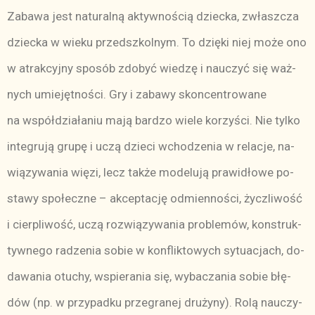
Za­ba­wa jest na­tu­ral­ną ak­tyw­no­ścią dziec­ka, zwłasz­cza
dziec­ka w wie­ku przed­szkol­nym. To dzię­ki niej mo­że ono
w atrak­cyj­ny spo­sób zdo­być wie­dzę i na­uczyć się waż­
nych umie­jęt­no­ści. Gry i za­ba­wy skon­cen­tro­wa­ne
na współ­dzia­ła­niu ma­ją bar­dzo wie­le ko­rzy­ści. Nie tyl­ko
in­te­gru­ją gru­pę i uczą dzie­ci wcho­dze­nia w re­la­cje, na­
wią­zy­wa­nia wię­zi, lecz tak­że mo­de­lu­ją pra­wi­dło­we po­
sta­wy spo­łecz­ne – ak­cep­ta­cję od­mien­no­ści, życz­li­wość
i cier­pli­wość, uczą roz­wią­zy­wa­nia pro­ble­mów, kon­struk­
tyw­ne­go ra­dze­nia so­bie w kon­flik­to­wych sy­tu­acjach, do­
da­wa­nia otu­chy, wspie­ra­nia się, wy­ba­cza­nia so­bie błę­
dów (np. w przy­pad­ku prze­gra­nej dru­ży­ny). Ro­lą na­uczy­