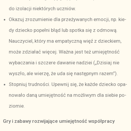
do izo­la­cji nie­któ­rych uczniów.
Oka­zuj zro­zu­mie­nie dla prze­ży­wa­nych emo­cji, np. kie­
dy dziec­ko po­peł­ni błąd lub spo­tka się z od­mo­wą.
Nau­czy­ciel, któ­ry ma em­pa­tycz­ną więź z dziec­kiem,
mo­że zdzia­łać wię­cej. Waż­na jest też umie­jęt­ność
wy­ba­cza­nia i szcze­re da­wa­nie na­dziei („Dzi­siaj nie
wy­szło, ale wie­rzę, że uda się na­stęp­nym ra­ze­m”).
Stop­niuj trud­no­ści. Upew­nij się, że każ­de dziec­ko opa­
no­wa­ło da­ną umie­jęt­ność na moż­li­wym dla sie­bie po­
zio­mie.
Gry i za­ba­wy roz­wi­ja­ją­ce umie­jęt­ność współ­pra­cy