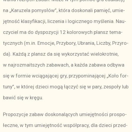
na „Ka­ru­ze­la po­my­słó­w”, któ­ra do­sko­na­li pa­mięć, umie­
jęt­ność kla­sy­fi­ka­cji, li­cze­nia i lo­gicz­ne­go my­śle­nia. Nau­
czy­ciel ma do dys­po­zy­cji 12 ko­lo­ro­wych plansz te­ma­
tycz­nych (m.in. Emo­cje, Przy­bo­ry, Ubra­nia, Licz­by, Przy­ro­
da). Każ­dą z plansz da się wy­ko­rzy­stać wie­lo­krot­nie,
w naj­roz­ma­it­szych za­ba­wach, a każ­da za­ba­wa od­by­wa
się w for­mie wcią­ga­ją­cej gry, przy­po­mi­na­ją­cej „Ko­ło for­
tu­ny”, w któ­rej dzie­ci mo­gą łą­czyć się w pa­ry, ze­spo­ły lub
ba­wić się w krę­gu.
Pro­po­zy­cje za­baw do­sko­na­lą­cych umie­jęt­no­ści pro­spo­
łecz­ne, w tym umie­jęt­ność współ­pra­cy, dla dzie­ci przed­