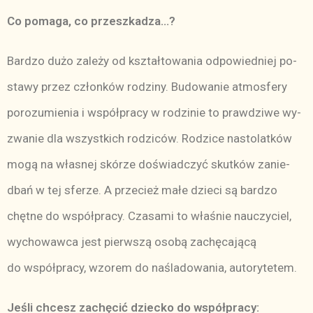
Co po­ma­ga, co prze­szka­dza…?
Bar­dzo du­żo za­le­ży od kształ­to­wa­nia od­po­wied­niej po­
sta­wy przez człon­ków ro­dzi­ny. Bu­do­wa­nie at­mos­fe­ry
po­ro­zu­mie­nia i współ­pra­cy w ro­dzi­nie to praw­dzi­we wy­
zwa­nie dla wszyst­kich ro­dzi­ców. Ro­dzi­ce na­sto­lat­ków
mo­gą na wła­snej skó­rze do­świad­czyć skut­ków za­nie­
dbań w tej sfe­rze. A prze­cież ma­łe dzie­ci są bar­dzo
chęt­ne do współ­pra­cy. Cza­sa­mi to wła­śnie na­uczy­ciel,
wy­cho­waw­ca jest pierw­szą oso­bą za­chę­ca­ją­cą
do współ­pra­cy, wzo­rem do na­śla­do­wa­nia, au­to­ry­te­tem.
Je­śli chcesz za­chę­cić dziec­ko do współ­pra­cy: