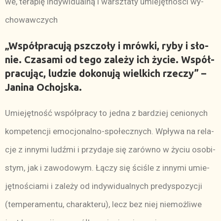
we, te­ra­pię in­dy­wi­du­al­ną i warsz­ta­ty umie­jęt­no­ści wy­
cho­waw­czych
„Współ­pra­cu­ją psz­czo­ły i mrów­ki, ry­by i sło­
nie. Cza­sa­mi od te­go za­le­ży ich ży­cie. Współ­
pra­cu­jąc, lu­dzie do­ko­nu­ją wiel­kich rze­czy” –
Ja­ni­na Ochoj­ska.
Umie­jęt­ność współ­pra­cy to jed­na z bar­dziej ce­nio­nych
kom­pe­ten­cji emo­cjo­nal­no­-spo­łecz­nych. Wpły­wa na re­la­
cje z in­ny­mi ludź­mi i przy­da­je się za­rów­no w ży­ciu oso­bi­
stym, jak i za­wo­do­wym. Łą­czy się ści­śle z in­ny­mi umie­
jęt­no­ścia­mi i za­le­ży od in­dy­wi­du­al­nych pre­dys­po­zy­cji
(tem­pe­ra­men­tu, cha­rak­te­ru), lecz bez niej nie­moż­li­we