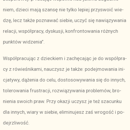
niem, dzie­ci ma­ją szan­sę nie tyl­ko le­piej przy­swo­ić wie­
dzę, lecz tak­że po­zna­wać sie­bie, uczyć się na­wią­zy­wa­nia
re­la­cji, współpra­cy, dys­ku­sji, kon­fron­to­wa­nia róż­nych
punk­tów wi­dze­nia”.
Współ­pra­cu­jąc z dziec­kiem i za­chę­ca­jąc je do współ­pra­
cy z ró­wie­śni­ka­mi, na­uczysz je tak­że: po­dej­mo­wa­nia ini­
cja­ty­wy, dą­że­nia do ce­lu, do­sto­so­wy­wa­nia się do in­nych,
to­le­ro­wa­nia fru­stra­cji, roz­wią­zy­wa­nia pro­ble­mów, bro­
nie­nia swo­ich praw. Przy oka­zji uczysz je też sza­cun­ku
dla in­nych, wia­ry w sie­bie, eli­mi­nu­jesz zaś wro­gość i po­
dejrz­li­wość.