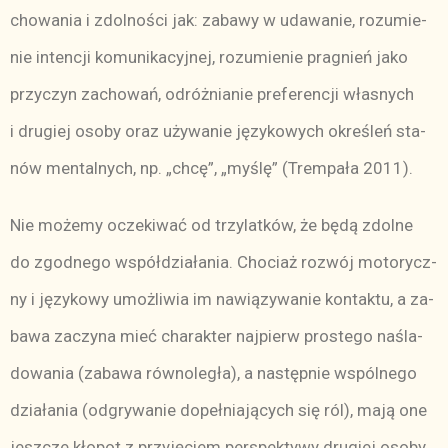
cho­wa­nia i zdol­no­ści jak: za­ba­wy w uda­wa­nie, ro­zu­mie­
nie in­ten­cji ko­mu­ni­ka­cyj­nej, ro­zu­mie­nie pra­gnień ja­ko
przy­czyn za­cho­wań, odróż­nia­nie pre­fe­ren­cji wła­snych
i dru­giej oso­by oraz uży­wa­nie ję­zy­ko­wych okre­śleń sta­
nów men­tal­nych, np. „ch­cę”, „my­ślę” (Trem­pa­ła 2011).
Nie mo­że­my ocze­ki­wać od trzy­lat­ków, że bę­dą zdol­ne
do zgod­ne­go współ­dzia­ła­nia. Cho­ciaż roz­wój mo­to­rycz­
ny i ję­zy­ko­wy umoż­li­wia im na­wią­zy­wa­nie kon­tak­tu, a za­
ba­wa za­czy­na mieć cha­rak­ter naj­pierw pro­ste­go na­śla­
do­wa­nia (za­ba­wa rów­no­le­gła), a na­stęp­nie wspól­ne­go
dzia­ła­nia (od­gry­wa­nie do­peł­nia­ją­cych się ról), ma­ją one
jesz­cze kło­pot z przy­ję­ciem per­spek­ty­wy dru­giej oso­by.