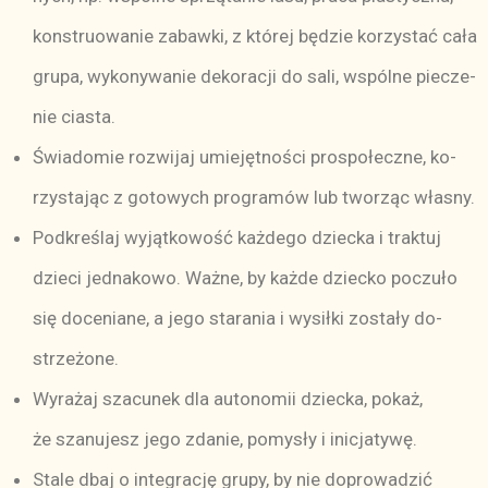
kon­stru­owa­nie za­baw­ki, z któ­rej bę­dzie ko­rzy­stać ca­ła
gru­pa, wy­ko­ny­wa­nie de­ko­ra­cji do sa­li, wspól­ne pie­cze­
nie cia­sta.
Świa­do­mie roz­wi­jaj umie­jęt­no­ści pro­spo­łecz­ne, ko­
rzy­sta­jąc z go­to­wych pro­gra­mów lub two­rząc wła­sny.
Pod­kre­ślaj wy­jąt­ko­wość każ­de­go dziec­ka i trak­tuj
dzie­ci jed­na­ko­wo. Waż­ne, by każ­de dziec­ko po­czu­ło
się do­ce­nia­ne, a je­go sta­ra­nia i wy­sił­ki zo­sta­ły do­
strze­żo­ne.
Wy­ra­żaj sza­cu­nek dla au­to­no­mii dziec­ka, po­każ,
że sza­nu­jesz je­go zda­nie, po­my­sły i ini­cja­ty­wę.
Sta­le dbaj o in­te­gra­cję gru­py, by nie do­pro­wa­dzić