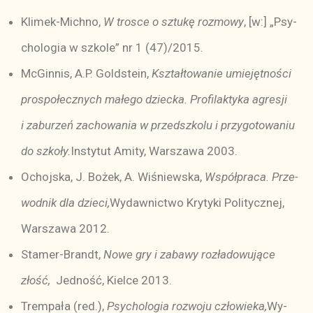
Kli­me­k-Mich­no,
W tro­sce o sztu­kę roz­mo­wy
, [w:] „Psy­
cho­lo­gia w szko­le” nr 1 (47)/2015.
McGin­nis, A.P. Gold­ste­in,
Ksz­tał­to­wa­nie umie­jęt­no­ści
pro­spo­łecz­nych ma­łe­go dziec­ka. Pro­fi­lak­ty­ka agre­sji
i za­bu­rzeń za­cho­wa­nia w przed­szko­lu i przy­go­to­wa­niu
do szko­ły.
In­sty­tut Ami­ty, War­sza­wa 2003.
Ochoj­ska, J. Bo­żek, A. Wi­śniew­ska,
Współ­pra­ca. Prze­
wod­nik dla dzie­ci,
Wy­daw­nic­two Kry­ty­ki Po­li­tycz­nej,
War­sza­wa 2012.
Sta­me­r-Brandt,
No­we gry i za­ba­wy roz­ła­do­wu­ją­ce
złość,
Jed­ność, Kiel­ce 2013.
Trem­pa­ła (red.),
Psy­cho­lo­gia roz­wo­ju czło­wie­ka,
Wy­