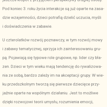
Pod ko­niec 3. ro­ku ży­cia in­te­rak­cje są już opar­te na za­sa­
dzie wza­jem­no­ści, dzie­ci po­tra­fią dzie­lić uczu­cia, my­śli
i do­świad­cze­nia w za­ba­wie.
U czte­ro­lat­ków roz­wój po­znaw­czy, w tym roz­wój mo­wy
i za­ba­wy te­ma­tycz­nej, sprzy­ja ich za­in­te­re­so­wa­niu gru­
pą. Po­ja­wia­ją się ty­po­we ro­le gru­po­we, np. li­der czy bła­
zen. Dzie­ci w tym wie­ku ma­ją ten­den­cję do ry­wa­li­zo­wa­
nia ze so­bą, bar­dzo za­le­ży im na ak­cep­ta­cji gru­py. W wie­
ku przed­szkol­nym two­rzą się pierw­sze dzie­cię­ce przy­
jaź­nie opar­te na wspól­nym dzia­ła­niu. Jest to moż­li­we
dzię­ki roz­wo­jo­wi teo­rii umy­słu, ro­zu­mie­nia emo­cji,