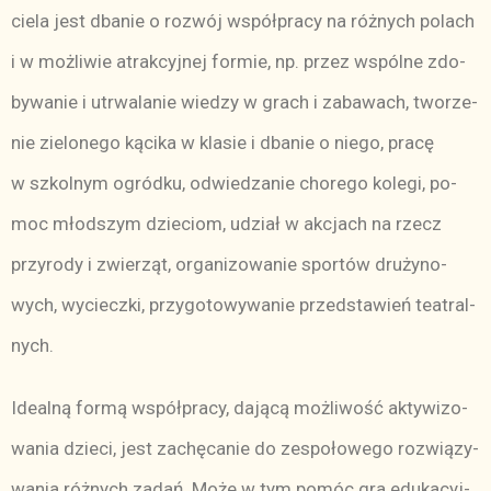
cie­la jest dba­nie o roz­wój współ­pra­cy na róż­nych po­lach
i w moż­li­wie atrak­cyj­nej for­mie, np. przez wspól­ne zdo­
by­wa­nie i utrwa­la­nie wie­dzy w grach i za­ba­wach, two­rze­
nie zie­lo­ne­go ką­ci­ka w kla­sie i dba­nie o nie­go, pra­cę
w szkol­nym ogród­ku, od­wie­dza­nie cho­re­go ko­le­gi, po­
moc młod­szym dzie­ciom, udział w ak­cjach na rzecz
przy­ro­dy i zwie­rząt, or­ga­ni­zo­wa­nie spor­tów dru­ży­no­
wych, wy­ciecz­ki, przy­go­to­wy­wa­nie przed­sta­wień te­atral­
nych.
Ide­al­ną for­mą współ­pra­cy, da­ją­cą moż­li­wość ak­ty­wi­zo­
wa­nia dzie­ci, jest za­chę­ca­nie do ze­spo­ło­we­go roz­wią­zy­
wa­nia róż­nych za­dań. Mo­że w tym po­móc gra edu­ka­cyj­