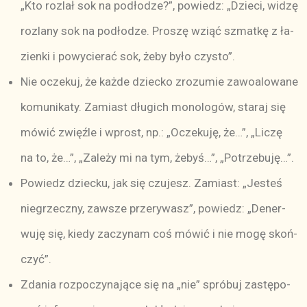
„Kto roz­lał sok na podło­dze?”, po­wiedz: „Dzie­ci, wi­dzę
roz­la­ny sok na podło­dze. Pro­szę wziąć szmat­kę z ła­
zien­ki i po­wy­cie­rać sok, że­by by­ło czy­sto”.
Nie ocze­kuj, że każ­de dziec­ko zro­zu­mie za­wo­alo­wa­ne
ko­mu­ni­ka­ty. Za­miast dłu­gich mo­no­lo­gów, sta­raj się
mó­wić zwięź­le i wprost, np.: „Ocze­ku­ję, że­…”, „Li­czę
na to, że­…”, „Za­le­ży mi na tym, że­by­ś…”, „Po­trze­bu­ję­…”.
Po­wiedz dziec­ku, jak się czu­jesz. Za­miast: „Je­steś
nie­grzecz­ny, za­wsze prze­ry­wa­sz”, po­wiedz: „De­ner­
wu­ję się, kie­dy za­czy­nam coś mó­wić i nie mo­gę skoń­
czy­ć”.
Zda­nia roz­po­czy­na­ją­ce się na „nie” spró­buj za­stę­po­