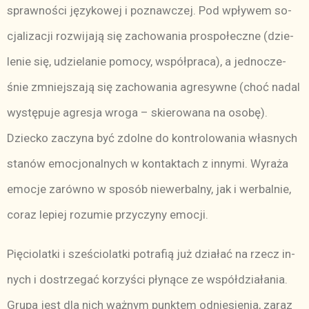
spraw­no­ści ję­zy­ko­wej i po­znaw­czej. Pod wpły­wem so­
cja­li­za­cji roz­wi­ja­ją się za­cho­wa­nia pro­spo­łecz­ne (dzie­
le­nie się, udzie­la­nie po­mo­cy, współ­pra­ca), a jed­no­cze­
śnie zmniej­sza­ją się za­cho­wa­nia agre­syw­ne (choć na­dal
wy­stę­pu­je agre­sja wro­ga – skie­ro­wa­na na oso­bę).
Dziec­ko za­czy­na być zdol­ne do kon­tro­lo­wa­nia wła­snych
sta­nów emo­cjo­nal­nych w kon­tak­tach z in­ny­mi. Wy­ra­ża
emo­cje za­rów­no w spo­sób nie­wer­bal­ny, jak i wer­bal­nie,
co­raz le­piej ro­zu­mie przy­czy­ny emo­cji.
Pię­cio­lat­ki i sze­ścio­lat­ki po­tra­fią już dzia­łać na rzecz in­
nych i do­strze­gać ko­rzy­ści pły­ną­ce ze współ­dzia­ła­nia.
Gru­pa jest dla nich waż­nym punk­tem od­nie­sie­nia, za­raz