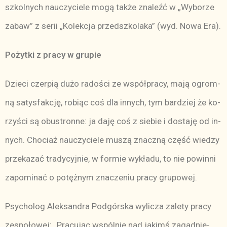
szkol­nych na­uczy­cie­le mo­gą tak­że zna­leźć w „Wy­bo­rze
za­baw” z se­rii „Ko­lek­cja przed­szko­la­ka” (wyd. No­wa Era).
Po­żyt­ki z pra­cy w gru­pie
Dzie­ci czer­pią du­żo ra­do­ści ze współ­pra­cy, ma­ją ogrom­
ną sa­tys­fak­cję, ro­biąc coś dla in­nych, tym bar­dziej że ko­
rzy­ści są obu­stron­ne: ja da­ję coś z sie­bie i do­sta­ję od in­
nych. Cho­ciaż na­uczy­cie­le mu­szą znacz­ną część wie­dzy
prze­ka­zać tra­dy­cyj­nie, w for­mie wy­kła­du, to nie po­win­ni
za­po­mi­nać o po­tęż­nym zna­cze­niu pra­cy gru­po­wej.
Psy­cho­log Alek­san­dra Pod­gór­ska wy­li­cza za­le­ty pra­cy
ze­spo­ło­wej: „Pra­cu­jąc wspól­nie nad ja­kimś za­gad­nie­