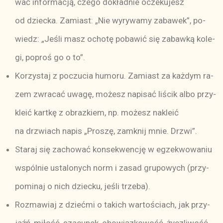
wać in­for­ma­cją, cze­go do­kład­nie ocze­ku­jesz
od dziec­ka. Za­miast: „Nie wy­ry­wa­my za­ba­we­k”, po­
wiedz: „Je­śli masz ocho­tę po­ba­wić się za­baw­ką ko­le­
gi, po­proś go o to”.
Ko­rzy­staj z po­czu­cia hu­mo­ru. Za­miast za każ­dym ra­
zem zwra­cać uwa­gę, mo­żesz na­pi­sać li­ścik al­bo przy­
kle­ić kart­kę z obraz­kiem, np. mo­żesz na­kle­ić
na drzwiach na­pis „Pro­szę, za­mknij mnie. Drz­wi”.
Sta­raj się za­cho­wać kon­se­kwen­cję w eg­ze­kwo­wa­niu
wspól­nie usta­lo­nych norm i za­sad gru­po­wych (przy­
po­mi­naj o nich dziec­ku, je­śli trze­ba).
Ro­zma­wiaj z dzieć­mi o ta­kich war­to­ściach, jak przy­