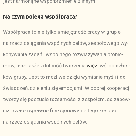
jest har­mo­nij­ne współ­brz­mie­nie z in­ny­mi.
Na czym po­le­ga współ­pra­ca?
Współ­pra­ca to nie tyl­ko umie­jęt­ność pra­cy w gru­pie
na rzecz osią­ga­nia wspól­nych ce­lów, ze­spo­ło­we­go wy­
ko­ny­wa­nia za­dań i wspól­ne­go roz­wią­zy­wa­nia pro­ble­
mów, lecz tak­że zdol­ność two­rze­nia
wię­zi
wśród człon­
ków gru­py. Jest to moż­li­we dzię­ki wy­mia­nie my­śli i do­
świad­czeń, dzie­le­niu się emo­cja­mi. W do­brej ko­ope­ra­cji
two­rzy się po­czu­cie toż­sa­mo­ści z ze­spo­łem, co za­pew­
nia tr­wa­łe i spraw­ne funk­cjo­no­wa­nie te­go ze­spo­łu
na rzecz osią­ga­nia wspól­nych ce­lów.