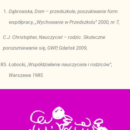
Dąbrowska, Dom – przedszkole, poszukiwanie form
współpracy, „Wychowanie w Przedszkolu” 2000, nr 7,
C.J. Christopher, Nauczyciel – rodzic. Skuteczne
porozumiewanie się, GWP, Gdańsk 2009,
Łobocki, ,Współdziałanie nauczyciela i rodziców”,
Warszawa 1985.