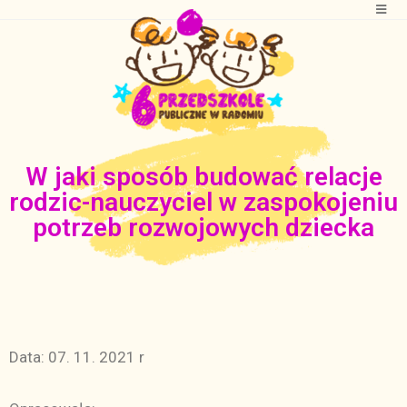
W jaki sposób budować relacje
rodzic-nauczyciel w zaspokojeniu
potrzeb rozwojowych dziecka
Data: 07. 11. 2021 r