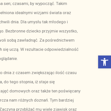
na sen; czasami, by wypocząć. Takim
łniona idealnymi wizjami świata oraz
wili dnia. Dla umysłu tak młodego i
ego. Bezbronne dziecko przyjmie wszystko,
pozwoli sobą zawładnąć. Za pośrednictwem
h się uczą. W rezultacie odpowiedzialność
Otwórz Pasek narzędzi
glądanie.
go dnia z czasem zwiększając ilość czasu
o tego stopnia, iż staje się
e zajęć domowych oraz także ten poświęcany
tarcza nam różnych doznań. Tym bardziej
Zaczyna przybliżać mu wiele zjawisk oraz