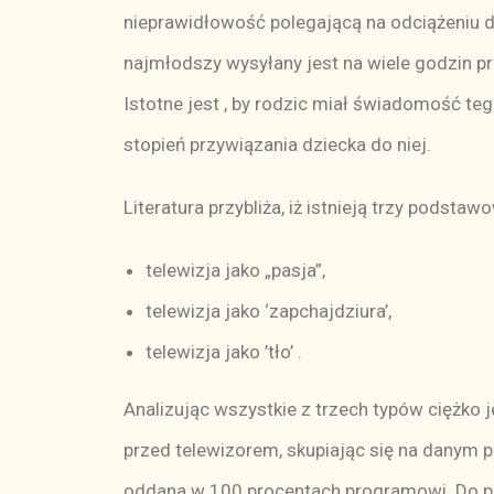
nieprawidłowość polegającą na odciążeniu do
najmłodszy wysyłany jest na wiele godzin prze
Istotne jest , by rodzic miał świadomość teg
stopień przywiązania dziecka do niej.
Literatura przybliża, iż istnieją trzy podsta
telewizja jako „pasja”,
telewizja jako ‘zapchajdziura’,
telewizja jako ’tło’ .
Analizując wszystkie z trzech typów ciężko je
przed telewizorem, skupiając się na danym pr
oddana w 100 procentach programowi. Do plu