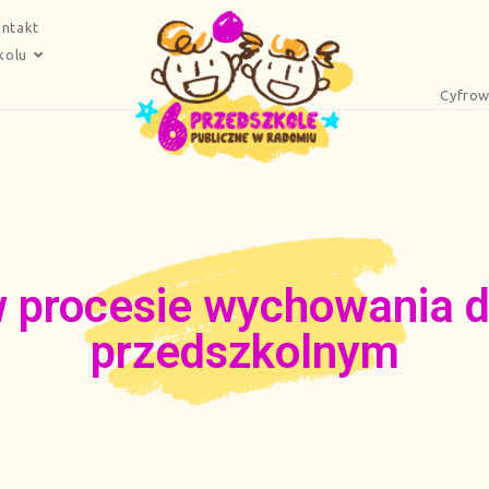
ntakt
kolu
Cyfrow
 w procesie wychowania 
przedszkolnym