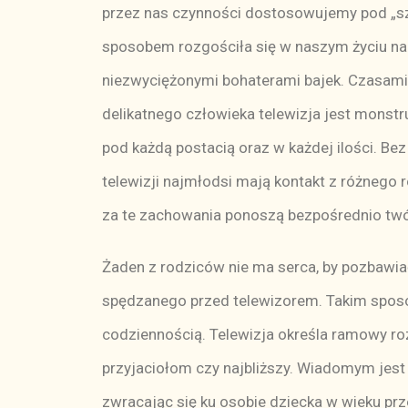
przez nas czynności dostosowujemy pod „szk
sposobem rozgościła się w naszym życiu na
niezwyciężonymi bohaterami bajek. Czasami 
delikatnego człowieka telewizja jest monstr
pod każdą postacią oraz w każdej ilości. Be
telewizji najmłodsi mają kontakt z różnego
za te zachowania ponoszą bezpośrednio twó
Żaden z rodziców nie ma serca, by pozbawiać
spędzanego przed telewizorem. Takim sposob
codziennością. Telewizja określa ramowy ro
przyjaciołom czy najbliższy. Wiadomym jest 
zwracając się ku osobie dziecka w wieku pr