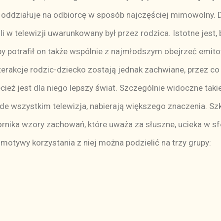
oddziałuje na odbiorcę w sposób najczęściej mimowolny. Dl
i w telewizji uwarunkowany był przez rodzica. Istotne jest,
by potrafił on także wspólnie z najmłodszym obejrzeć emit
erakcje rodzic-dziecko zostają jednak zachwiane, przez co 
cież jest dla niego lepszy świat. Szczególnie widoczne taki
przede wszystkim telewizja, nabierają większego znaczenia. S
ornika wzory zachowań, które uważa za słuszne, ucieka w s
tywy korzystania z niej można podzielić na trzy grupy: