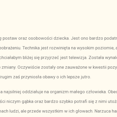
ię postaw oraz osobowości dziecka. Jest ono bardzo podat
rażeniu. Technika jest rozwinięta na wysokim poziomie, a 
 chciałabym bliżej się przyjrzeć jest telewizja. Została wy
e zmiany. Oczywiście zostały one zauważone w kwestii pozy
rugim zaś przyniosła obawy o ich lepsze jutro.
zja najsilniej oddziałuje na organizm małego człowieka. Obe
ci niczym gąbka oraz bardzo szybko potrafi się z nimi uto
mach ludzi, ale przede wszystkim w ich głowach. Narzuca 