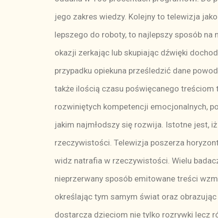
jego zakres wiedzy. Kolejny to telewizja ja
lepszego do roboty, to najlepszy sposób na n
okazji zerkając lub skupiając dźwięki dochod
przypadku opiekuna prześledzić dane powody
także ilością czasu poświęcanego treściom t
rozwiniętych kompetencji emocjonalnych, p
jakim najmłodszy się rozwija. Istotne jest, 
rzeczywistości. Telewizja poszerza horyzonty
widz natrafia w rzeczywistości. Wielu badaczy
nieprzerwany sposób emitowane treści wzma
określając tym samym świat oraz obrazując i
dostarcza dzieciom nie tylko rozrywki lecz 