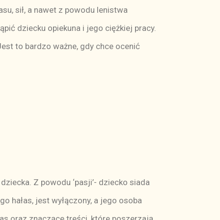
su, sił, a nawet z powodu lenistwa
ąpić dziecku opiekuna i jego ciężkiej pracy.
 Jest to bardzo ważne, gdy chce ocenić
 dziecka. Z powodu ‘pasji’- dziecko siada
 go hałas, jest wyłączony, a jego osoba
s oraz znaczące treści, które poszerzają