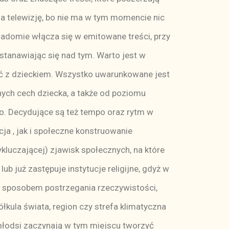
da telewizję, bo nie ma w tym momencie nic
świadomie włącza się w emitowane treści, przy
astanawiając się nad tym. Warto jest w
ać z dzieckiem. Wszystko uwarunkowane jest
nych cech dziecka, a także od poziomu
o. Decydujące są też tempo oraz rytm w
cja , jak i społeczne konstruowanie
ykluczającej) zjawisk społecznych, na które
ub już zastępuje instytucje religijne, gdyż w
, sposobem postrzegania rzeczywistości,
łkula świata, region czy strefa klimatyczna
jmłodsi zaczynają w tym miejscu tworzyć