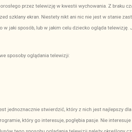
rosłego przez telewizję w kwestii wychowania. Z braku cza
d szklany ekran. Niestety nikt ani nic nie jest w stanie zast
o w jaki sposób, lub w jakim celu dziecko ogląda telewizję.
wowe sposoby oglądania telewizji:
st jednoznacznie stwierdzić, który z nich jest najlepszy dla
ogramie, który go interesuje, pogłębia pasje. Nie interesuje
sów tego sposobu oglądania telewizji należy określony cza