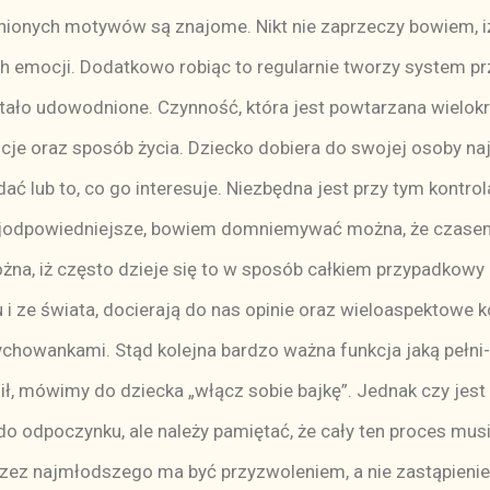
ionych motywów są znajome. Nikt nie zaprzeczy bowiem, iż
h emocji. Dodatkowo robiąc to regularnie tworzy system pr
tało udowodnione. Czynność, która jest powtarzana wielok
cje oraz sposób życia. Dziecko dobiera do swojej osoby na
ądać lub to, co go interesuje. Niezbędna jest przy tym kontrol
najodpowiedniejsze, bowiem domniemywać można, że czasem 
a, iż często dzieje się to w sposób całkiem przypadkowy i
i ze świata, docierają do nas opinie oraz wieloaspektowe 
chowankami. Stąd kolejna bardzo ważna funkcja jaką pełni
sił, mówimy do dziecka „włącz sobie bajkę”. Jednak czy jest
 do odpoczynku, ale należy pamiętać, że cały ten proces mu
przez najmłodszego ma być przyzwoleniem, a nie zastąpien