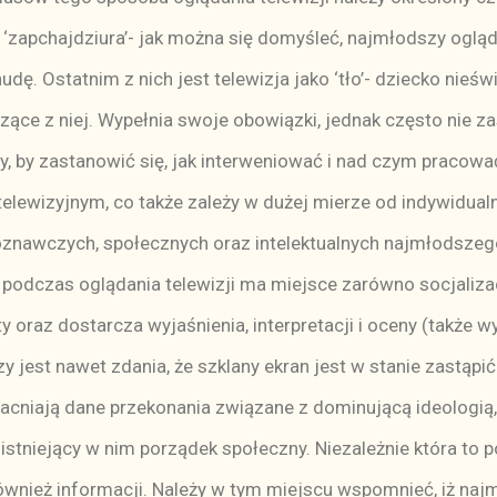
ko ‘zapchajdziura’- jak można się domyśleć, najmłodszy oglą
udę. Ostatnim z nich jest telewizja jako ‘tło’- dziecko nie
zące z niej. Wypełnia swoje obowiązki, jednak często nie z
, by zastanowić się, jak interweniować i nad czym pracow
elewizyjnym, co także zależy w dużej mierze od indywidual
oznawczych, społecznych oraz intelektualnych najmłodszeg
iż podczas oglądania telewizji ma miejsce zarówno socjaliza
 oraz dostarcza wyjaśnienia, interpretacji i oceny (także w
 jest nawet zdania, że szklany ekran jest w stanie zastąpić l
cniają dane przekonania związane z dominującą ideologią
stniejący w nim porządek społeczny. Niezależnie która to pó
również informacji. Należy w tym miejscu wspomnieć, iż na