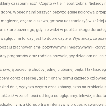
lany czasoumilacz”. Często w tle; niepotrzebna. Niekiedy 
 dobre. Wobec najmłodszych bezwzględnie kolorowa, przepe
magiczna, często ciekawa, gotowa uczestniczyć w każdej ch
um, które pożera go, gdy nie widzi w pobliżu nikogo dorosł
z względu na to, czy jest to dobre czy złe. Wystarczy, że 
 rodzaju zrachowaniami- pozytywnymi i negatywnymi- któryc
rcy programów oraz rodzice pozwalający dzieciom na ich o
 swoją pociechę choćby jednej ulubionej bajki. I tak każde
em coraz częściej „gości” ona w domu każdego człowieka, d
zkład dnia, wytycza często czas zabawy, czas na zrobieni
także, iż w zależności od tego co oglądamy, telewizja dos
zedszkolnym, u którego trwa intensywny proces rozwojowy. 