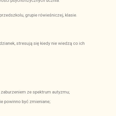
ości psychofizycznych ucznia.
edszkolu, grupie rówieśniczej, klasie.
zianek, stresują się kiedy nie wiedzą co ich
 z zaburzeniem ze spektrum autyzmu;
ie powinno być zmieniane;