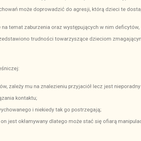
achowań może doprowadzić do agresji, którą dzieci te dosta
 temat zaburzenia oraz występujących w nim deficytów, 
 przedstawiono trudności towarzyszące dzieciom zmagający
śniczej:
gów, zależy mu na znalezieniu przyjaciół lecz jest nieporad
zania kontaktu;
ychowanego i niekiedy tak go postrzegają;
y on jest okłamywany dlatego może stać się ofiarą manipula