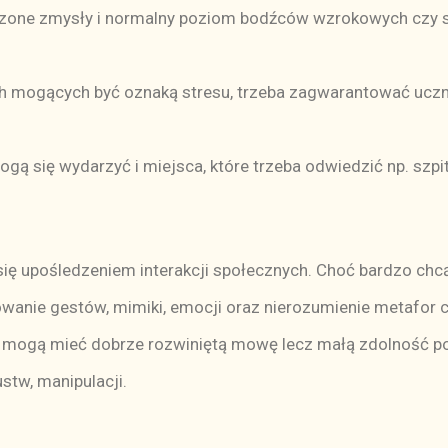
rzone zmysły i normalny poziom bodźców wzrokowych czy s
ych mogących być oznaką stresu, trzeba zagwarantować ucz
ogą się wydarzyć i miejsca, które trzeba odwiedzić np. szpi
się upośledzeniem interakcji społecznych. Choć bardzo chc
owanie gestów, mimiki, emocji oraz nierozumienie metafor
a mogą mieć dobrze rozwiniętą mowę lecz małą zdolność po
stw, manipulacji.