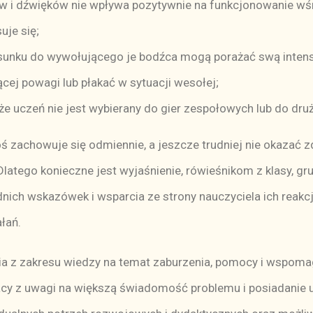
w i dźwięków nie wpływa pozytywnie na funkcjonowanie wś
uje się;
sunku do wywołującego je bodźca mogą porażać swą inten
cej powagi lub płakać w sytuacji wesołej;
uczeń nie jest wybierany do gier zespołowych lub do druż
 zachowuje się odmiennie, a jeszcze trudniej nie okazać zd
 Dlatego konieczne jest wyjaśnienie, rówieśnikom z klasy, gr
ich wskazówek i wsparcia ze strony nauczyciela ich reakc
łań.
nia z zakresu wiedzy na temat zaburzenia, pomocy i wspoma
acy z uwagi na większą świadomość problemu i posiadanie 