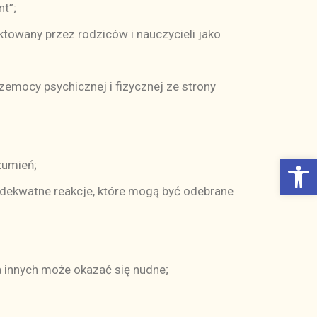
nt”;
towany przez rodziców i nauczycieli jako
emocy psychicznej i fizycznej ze strony
Otwórz Pasek narzędzi
zumień;
dekwatne reakcje, które mogą być odebrane
 innych może okazać się nudne;