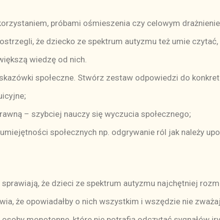
korzystaniem, próbami ośmieszenia czy celowym drażnieni
strzegli, że dziecko ze spektrum autyzmu też umie czytać, p
iększą wiedzę od nich.
skazówki społeczne. Stwórz zestaw odpowiedzi do konkretn
uicyjne;
prawną – szybciej nauczy się wyczucia społecznego;
umiejętności społecznych np. odgrywanie ról jak należy upo
 sprawiają, że dzieci ze spektrum autyzmu najchętniej roz
ia, że opowiadałby o nich wszystkim i wszędzie nie zważa
osoby monotonne, które nie potrafią odczytać sygnałów iryt