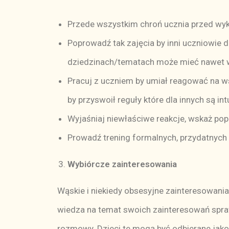
Przede wszystkim chroń ucznia przed wy
Poprowadź tak zajęcia by inni uczniowie do
dziedzinach/tematach może mieć nawet w
Pracuj z uczniem by umiał reagować na w
by przyswoił reguły które dla innych są int
Wyjaśniaj niewłaściwe reakcje, wskaż po
Prowadź trening formalnych, przydatnych 
Wybiórcze zainteresowania
Wąskie i niekiedy obsesyjne zainteresowania
wiedza na temat swoich zainteresowań spraw
rozmowy. Dzieci te mogą być odbierane jako 