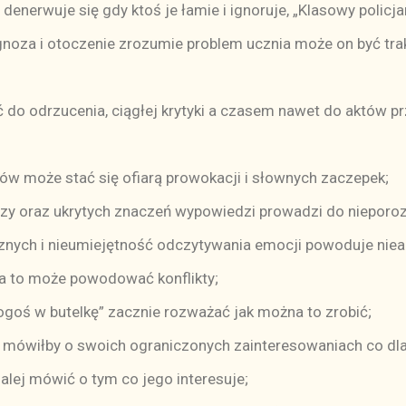
 denerwuje się gdy ktoś je łamie i ignoruje, „Klasowy policja
noza i otoczenie zrozumie problem ucznia może on być trak
 odrzucenia, ciągłej krytyki a czasem nawet do aktów prz
ów może stać się ofiarą prowokacji i słownych zaczepek;
zy oraz ukrytych znaczeń wypowiedzi prowadzi do nieporo
znych i nieumiejętność odczytywania emocji powoduje niea
 a to może powodować konflikty;
kogoś w butelkę” zacznie rozważać jak można to zrobić;
mówiłby o swoich ograniczonych zainteresowaniach co dla
lej mówić o tym co jego interesuje;