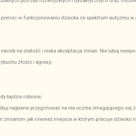
dualnych potrzeb rozwojowych i dydaktycznych oraz możliw
 pomóc w funkcjonowaniu dziecka ze spektrum autyzmu w prz
acisk na stałość i niska akceptacja zmian. Nie lubią niespod
uchu złości i agresji.
edy będzie robione;
róbuj najpierw przygotować na nie ucznia zmagającego się
m zmianom jak również miejsce w którym pracuje dziecko n