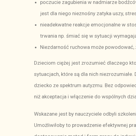
poczucie zagubienia w nadmiarze bodźcó
jest dla niego nieznośny zatyka uszy, stres
nieadekwatne reakcje emocjonalne w sto
trwania np. śmiać się w sytuacji wymagają
Niezdarność ruchowa może powodować, że 
Dzieciom ciężej jest zrozumieć dlaczego ktoś
sytuacjach, które są dla nich niezrozumiałe.
dziecko ze spektrum autyzmu. Bez odpowiedn
niż akceptacja i włączenie do wspólnych dzia
Wskazane jest by nauczyciele odbyli szkole
Umożliwiłoby to prowadzenie efektywnej pr