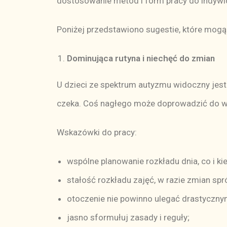
dostosowanie metod i form pracy do indywi
Poniżej przedstawiono sugestie, które mogą
Dominująca rutyna i niechęć do zmian
U dzieci ze spektrum autyzmu widoczny jest n
czeka. Coś nagłego może doprowadzić do wyb
Wskazówki do pracy:
wspólne planowanie rozkładu dnia, co i ki
stałość rozkładu zajęć, w razie zmian sp
otoczenie nie powinno ulegać drastyczny
jasno sformułuj zasady i reguły;