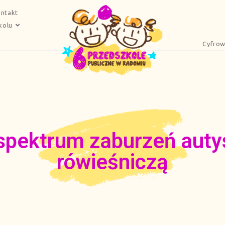
ntakt
kolu
Cyfrow
 spektrum zaburzeń aut
rówieśniczą