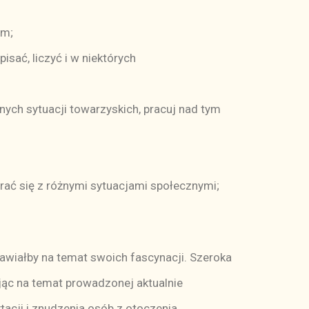
em;
isać, liczyć i w niektórych
ych sytuacji towarzyskich, pracuj nad tym
rać się z różnymi sytuacjami społecznymi;
mawiałby na temat swoich fascynacji. Szeroka
jąc na temat prowadzonej aktualnie
acji i znudzenia osób z otoczenia.