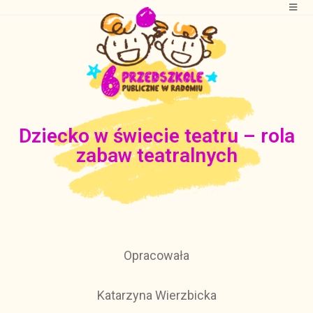
Dziecko w świecie teatru – rola
zabaw teatralnych
Opracowała
Katarzyna Wierzbicka