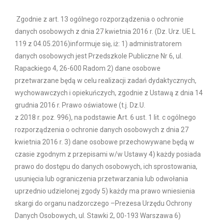
Zgodnie z art. 13 ogólnego rozporządzenia o ochronie
danych osobowych z dnia 27 kwietnia 2016 r. (Dz. Urz. UE L
119 z 04.05.2016)informuje się, iż: 1) administratorem
danych osobowych jest Przedszkole Publiczne Nr 6, ul.
Rapackiego 4, 26-600 Radom 2) dane osobowe
przetwarzane będą w celu realizacji zadań dydaktycznych,
wychowawczych i opiekuńczych, zgodnie z Ustawą z dnia 14
grudnia 2016 r. Prawo oświatowe (t.j. Dz.U.
z 2018 r. poz. 996), na podstawie Art. 6 ust. 1 lit. c ogólnego
rozporządzenia o ochronie danych osobowych z dnia 27
kwietnia 2016 r. 3) dane osobowe przechowywane będą w
czasie zgodnym z przepisami w/w Ustawy 4) każdy posiada
prawo do dostępu do danych osobowych, ich sprostowania,
usunięcia lub ograniczenia przetwarzania lub odwołania
uprzednio udzielonej zgody 5) każdy ma prawo wniesienia
skargi do organu nadzorczego –Prezesa Urzędu Ochrony
Danych Osobowych, ul. Stawki 2, 00-193 Warszawa 6)