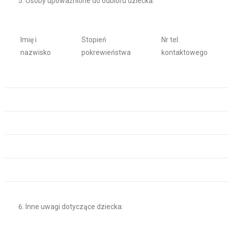
Osoby upoważnione do odbioru dziecka:
Imię i
Stopień
Nr tel.
nazwisko
pokrewieństwa
kontaktowego
Inne uwagi dotyczące dziecka: