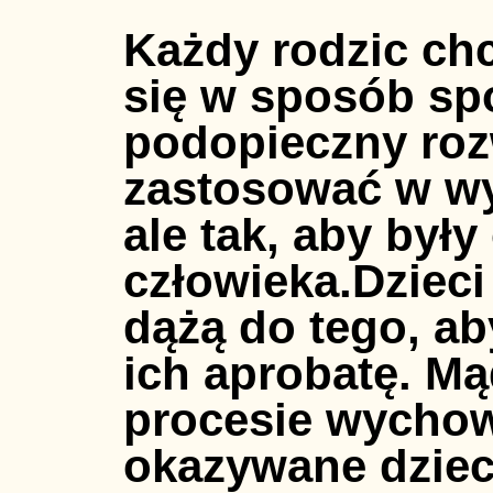
Każdy rodzic chciałby, żeby jego dziecko zachowywało się w sposób społecznie akceptowany. Jeżeli podopieczny rozwija się prawidłowo, można zastosować w wychowaniu system nakazów i zakazów, ale tak, aby były one dostosowane do wieku młodego człowieka.Dzieci funkcjonują w ten sposób, że zawsze dążą do tego, aby zadowolić swoich rodziców i zdobyć ich aprobatę. Mądry rodzic potrafi to wykorzystać w procesie wychowania. Zadowolenie i aprobata okazywane dziecku, gdy dobrze się zachowuje, powodują, że chce ono je powtarzać . Dezaprobata, okazywana za każdym razem, gdy dziecko zachowuje się w sposób przez nas nieakceptowany, pozwala na wyeliminowanie zachowań ryzykownych. Korygowanie niewłaściwych zachowań musi być dla dziecka jednoznaczne, zrozumiała i nie wywoływać poczucia krzywdy. Nie może ono ani przez chwilę wątpić w fakt, że jest kochane, a rodzice mają dobre intencje. Małe dziecko, które np. próbuje ciągnąć psa za ogon jest w stanie zrozumieć i zareagować na ostro powiedziany zwrot „Nie wolno!” tylko wtedy, gdy rodzic jest opanowany i spokojny. Gdy krzyczy, można przypuszczać, że nie osiągnie zamierzonego celu w postaci zmiany zachowania u dziecka. Starszemu dziecku i nastolatkowi wystarczy jasno przedstawić i sprecyzować, co mu wolno, a czego nie wolno, następnie zaś, tylko egzekwować przestrzeganie zasad. Warto wspomnieć, że zasady można ustalać wspólnie z dzieckiem, co daje mu poczucie bycia ważnym. Nie należy stosować tzw. „kazań”, gdy dziecko zachowa się w sposób niewłaściwy, gdyż może to spowodować, że zacznie ono robić rodzicom na złość, bo będzie miało subiektywne poczucie krzywdy i braku zrozumienia przez rodziców. W rzeczywistości jest tak, że każda rodzina ma inne wymagania względem dzieci. Jedni rodzice dają dużą dozę swobody, podczas gdy inni – ściśle kontrolują postępowanie dziecka. Jednak to rodzice odpowiadają za ustalenie zasad panujących w rodzinie. Prawda jest taka, że łatwiej jest zapobiegać występowaniu niewłaściwych zachowań u dziecka , niż je później korygować, gdy już zaistnieją . Formą profilaktyki zachowań ryzykownych i niewłaściwych jest uczenie dziecka od najmłodszych lat poczucia odpowiedzialności za siebie i innych oraz szacunku dla otoczenia. Prowadzi to do systematycznego budowania samokontroli, która jest niezbędna do prawidłowego funkcjonowania w życiu dorosłym. Zdolność kontrolowania własnego zachowania nie bierze się z niczego . W procesie nabywania samokontroli dziecko wymaga wsparcia i przewodnictwa rodzicielskiego. Nie bez znaczenia jest także współpraca rodziny ze szkołą i nauczycielami w procesie socjalizacji dziecka .Wspólny front w egzekwowaniu przestrzegania zasad przez dziecko daje znacznie zwiększa szanse na wykształtowanie u młodego człowieka społecznie akceptowanych postaw opartych na przestrzeganiu ogólnie przyjętych zasad i norm społecznych. Nagroda i kara w wychowaniu dziecka przedszkolnego. W wychowaniu istnieją dwie płaszczyzny: nagroda i kara, rodzice więc wielokrotnie zastanawiają się jak długo tolerować złe, denerwujące zachowanie swojego d