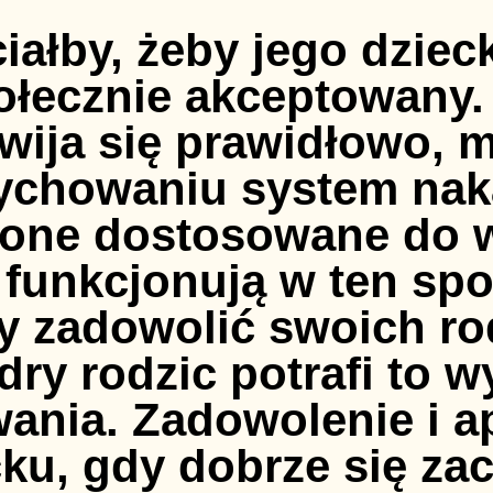
ziecka? Jak surowa ma być kara? Kiedy i jak chwali Dlaczego na ogół dorośli mają tendencje do skąpienia dzieciom pochwał? Większość dorosłych łatwo dostrzega to co złe, podczas, gdy nad tym co dobre zbyt łatwo przechodzi do porządku dziennego - bo to przecież normalne, a za normalne nie ma co chwalić. Uczy to dziecko, że najważniejszą umiejętnością jest dostrzeganie negatywnych stron, a nie tego, co piękne i dobre. Nagroda, pochwała Dzięki nim można dziecko znacznie skuteczniej skierować na drogę właściwego zachowania aniżeli przez karę, czy krytykę. Funkcje nagrody: - wzmacnia postępowanie pozytywne, - realizuje potrzebę uznania i sukcesu, - zachęca do podejmowania coraz trudniejszych zadań. Zasady skutecznych pochwał: - pochwała nie powinna zawierać żadnego elementu krytyki ("No widzisz? dlaczego nie może tak być za każdym razem?"), - pochwała powinna być konkretna i opisowa (dorosły opisuje z uznaniem, co widzi lub czuje), - pochwała powinna być proporcjonalna do włożonego przez dziecko wysiłku, - pożądane zachowania dziecka muszą być systematycznie chwalne. Rodzaje stosowanych nagród: - słowna aprobata postępowania dziecka, - uśmiech, - przytulenie, - wspólne atrakcyjne spędzenie czasu, np. wycieczka, - nagroda rzeczowa kojarzona przez dziecko z tym, za co ją otrzymało. Kilka zaleceń dotyczących pochwał: a) Upewnij się, czy twoja pochwała jest dostosowana do wieku dziecka. Kiedy małemu dziecku mówisz: "Widzę, że codziennie myjesz zęby", doświadcza ono dumy ze swojego zachowania. Jeżeli powiedz to samo do nastolatka, może czuć się urażony. b) Unikaj takiej pochwały, w której ukryta jest poprzednia słabość dziecka lub niepowodzenie: "A więc w końcu zagrałeś ten kawałek, tak jak powinieneś", "Wyglądasz dzisiaj ładniej niż wczoraj". c) Rujnuje najlepszą pochwałę wyraz "ale". "Cieszę się, że posprzątałeś łazienkę, ale szkoda, że wanna jest źle umyta". d) Lepiej unikać komunikatów: "Jestem z ciebie taka dumna", "Wiedziałam, że sobie z tym poradzisz" - wtedy bowiem dajemy wyraz bardziej własnej pewności siebie niż chwalimy dziecko. Lepiej powiedzieć "To było naprawdę trudne ćwiczenie. Możesz być z siebie dumny, że je wykonałeś". Pamiętaj: To nieprawda, że są dzieci, których nie ma za co chwalić. W każdym można dostrzec coś dobrego - trzeba tylko chcieć to dostrzec! Pochwała buduje w dziecku szacunek do samego siebie. Pochwały i zachęty: - pomagają dziecku w kształtowaniu samooceny, - dodają wiary we własne możliwości, - pomagają lepiej radzić sobie z problemami, - dają poczucie bezpieczeństwa. Sposób, w jaki chwalimy, nie jest obojętny. Nie każda pochwała jest dobra, nie każda powoduje zamierzony przez nas skutek. Lepiej zatem opisywać niż wychwalać. Przy wychwalaniu mogą pojawić się mieszane uczucia: zwątpienie w wiarygodność osoby chwalącej, niepokój, zaprzeczenie, skoncentrowanie się na własnej słabości. Czy warto chwalić dziecko? Chwalenie dziecka na pewno powinno być umiarkowane. Nie możemy go unikać – często rodzice nie chwalą, by dziecko nie spoczęło na laurach, by nadal się starało. Tymczasem chwalenie sprawia, że podejmuje ono coraz to nowe wyzwania. Samoocena dziecka Dzieci budują obraz własnej osoby w dużej mierze na podstawie tego, co słyszą na swój temat od innych, zwłaszcza znaczących dla nich osób. Rodzice, opiekunowie mogą więc bardzo wpłynąć na samoocenę dziecka. Dzieci, często ganione, mogą łatwo zapomnieć o swoich mocnych stronach. Doceniając starania i chwaląc dziecko, rozwijamy w nim odwagę. W jaki sposób nie chwalić dziecka? Pochwała powinna wywoływać pozytywne uczucia. Mieszane uczucia mogą powstać, jeśli chwaląc zostaniemy odebrani jako niewiarygodni lub wywołamy w chwalonej osobie zaprzeczenie czy obawę. Pochwały nie powinny też przywodzić na myśl naszej słabości czy wywołać niepokój, jak damy sobie radę następnym razem. Jak chwalić dziecko? Słowa, które oceniają mogą sprawić, że pochwała nie przyniesie zamierzonego efektu. Nie znaczy to, że należy rezygnować z naturalnych odruchów. Można jednak wzbogacić swoją wypowiedź. Zamiast „Jak pięknie posprzątałaś zabawki. Dobra 