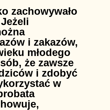
dziewczynka.”, można powiedzieć: „Widzę, że wykonałaś dużo pracy. Klocki w pudełku, książki na półce, ubrania w szafie. Miło wejść do takiego pokoju.” Dzięki budowaniu pochwał w ten sposób, dzieci stają się bardziej świadome swoich możliwości, tego, co potrafią,. Bardziej szczegółowe wypowiedzi utwierdzają też dziecko w przekonaniu, że rodzic rzeczywiście dostrzegł jego sukces. Dziecko też ma prawo do błędów Dziecko ma prawo do niepowodzenia. Nadmierne chwalenie, codzienne, kilkakrotne zachwycanie się jego talentami, sukcesami, przesadny entuzjazm, przyniesie efekt odwrotny do zamierzonego. Dziecko może czuć dużą presję, myśleć, że nie ma prawa do błędu, bać się porażki. Bądźmy uczciwi Najczęściej rodzice lubią chwalić swoje dzieci, a dzieci chcą być chwalone. Trzeba jednak pamiętać o tym, że wszyscy chcemy być traktowani uczciwie. Z czasem dzieci same rozpoznają, co jest godne pochwały, a co nie. Wspomogą je w tym także inne osoby, które mogą oceniać ich dzieła krytyczniej niż rodzice. Jeśli w takiej sytuacji rodzice będą próbowali wmówić, że wszystko, co dziecko robi, jest najlepsze na świecie, pochwały stracą swoją wartość. Doceniajmy to, co warto docenić Czasem trudno pochwalić efekt. Jednak, gdy dziecko włożyło w coś dużo starań, warto powiedzieć „podoba mi się, jak bardzo się starałeś!”. To dla niego może być ważne w osiągnięciu sukcesu w postaci końcowego efektu. Pomyślmy o tym, żeby dziecko nie zostało z poczuciem „no i co, że się starałem, skoro nie wyszło?”. Chwalmy to, co jest ważne Warto dzieci chwalić często, ale liczba pochwał powoduje, że są one mniej lub więcej warte. Przyglądajmy się momentom, w których dzieciom na czymś wyjątkowo zależy. Zwłaszcza wtedy dzieci potrzebują podkreślenia tego, co im się udało. Ponadto przekażemy w ten sposób im informację, że szanujemy ich potrzeby. Dla dzieci nasze dobre słowo jest bardziej zachęcające do różnych zachowań niż nagana za ich brak. O czym powinien pamiętać chwalący rodzic: 1. Twoje dziecko robi mnóstwo rzeczy wartych pochwały. 2. Chwal uczciwie. 3. Pamiętaj o wpływie chwalenia na dziecko. 4. Doceniaj nie tylko rezultaty, ale i pracę. 5. Podpowiedz dziecku, jeśli samo nie potrafi osiągnąć celu, ale go nie wyręczaj. 6. Chwal osiągnięcia ważne i trudne dla dziecka, by wspierać jego samodzielność. 7. Chwal rzeczy ważne dla nas, by zasygnalizować dziecku swoje potrzeby. 8. Nie chwal wszystkiego bezkrytycznie. 9. Miłość do dziecka okazuj na różne sposoby. Pochwała dobra, czyli szczera Jest jeszcze jedna ważna rzecz. Nie oszczędzaj dziecku pochwał. Pamiętaj jednak, że muszą być one szczere! W przypadku, gdy mu się coś nie uda nie mów, że jest super. Nie uwierzy Ci. Chwalenie dziecka na pewno powinno być umiarkowane. Nie możemy go unikać – często rodzice nie chwalą, by dziecko nie spoczęło na laurach, by nadal się starało. Tymczasem chwalenie znacznie zwi