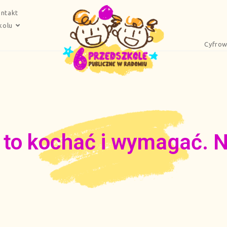
ntakt
kolu
Cyfrow
o kochać i wymagać. Na