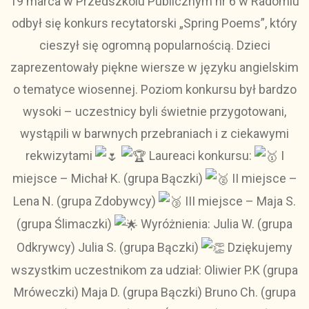
19 marca w Przedszkolu Publicznym nr 6 w Radomiu
odbył się konkurs recytatorski „Spring Poems”, który
cieszył się ogromną popularnością. Dzieci
zaprezentowały piękne wiersze w języku angielskim
o tematyce wiosennej. Poziom konkursu był bardzo
wysoki – uczestnicy byli świetnie przygotowani,
wystąpili w barwnych przebraniach i z ciekawymi
rekwizytami
Laureaci konkursu:
I
miejsce – Michał K. (grupa Bączki)
II miejsce –
Lena N. (grupa Zdobywcy)
III miejsce – Maja S.
(grupa Ślimaczki)
Wyróżnienia: Julia W. (grupa
Odkrywcy) Julia S. (grupa Bączki)
Dziękujemy
wszystkim uczestnikom za udział: Oliwier P.K (grupa
Mróweczki) Maja D. (grupa Bączki) Bruno Ch. (grupa