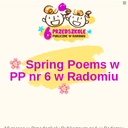
Spring Poems w
PP nr 6 w Radomiu