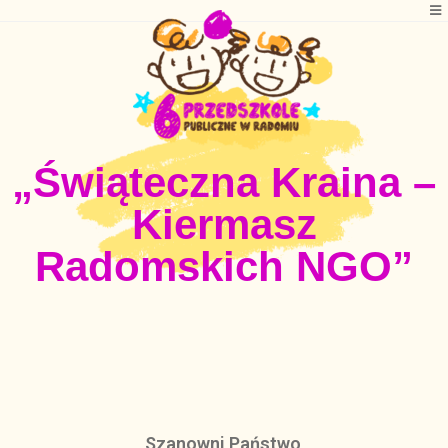
„Świąteczna Kraina –
Kiermasz
Radomskich NGO”
Szanowni Państwo
,