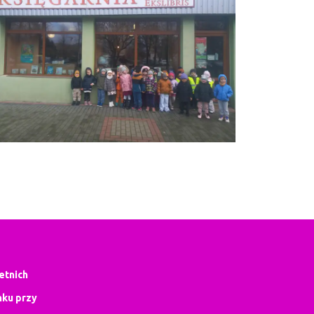
letnich
ku przy