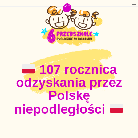
107 rocznica
odzyskania przez
Polskę
niepodległości