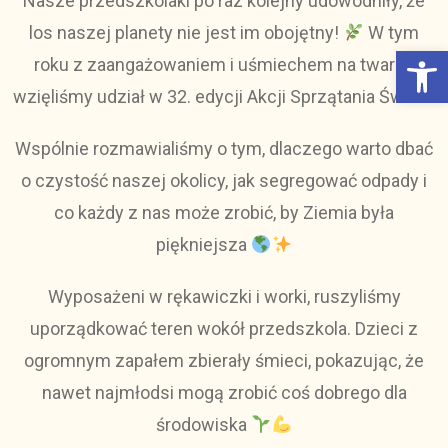
Nasze przedszkolaki po raz kolejny udowodniły, że
los naszej planety nie jest im obojętny!
W tym
Otwórz Pasek narzędzi
roku z zaangażowaniem i uśmiechem na twarzy
wzięliśmy udział w 32. edycji Akcji Sprzątania Świata.
Wspólnie rozmawialiśmy o tym, dlaczego warto dbać
o czystość naszej okolicy, jak segregować odpady i
co każdy z nas może zrobić, by Ziemia była
piękniejsza
Wyposażeni w rękawiczki i worki, ruszyliśmy
uporządkować teren wokół przedszkola. Dzieci z
ogromnym zapałem zbierały śmieci, pokazując, że
nawet najmłodsi mogą zrobić coś dobrego dla
środowiska