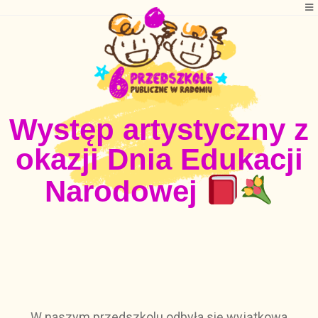
Występ artystyczny z
okazji Dnia Edukacji
Narodowej
W naszym przedszkolu odbyła się wyjątkowa