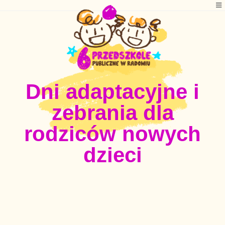
Dni adaptacyjne i
zebrania dla
rodziców nowych
dzieci