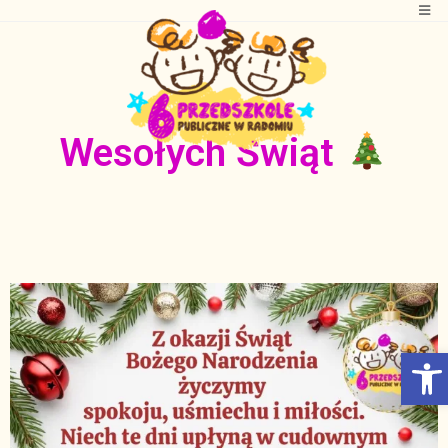
Wesołych Świąt
Otwórz Pasek narzędzi