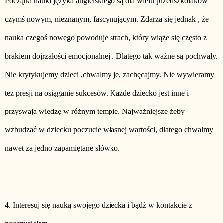
Początki nauki języka angielskiego są dla wielu przedszkolaków
czymś nowym, nieznanym, fascynującym. Zdarza się jednak , że
nauka czegoś nowego powoduje strach, który wiąże się często z
brakiem dojrzałości emocjonalnej . Dlatego tak ważne są pochwały.
Nie krytykujemy dzieci ,chwalmy je, zachęcajmy. Nie wywieramy
też presji na osiąganie sukcesów. Każde dziecko jest inne i
przyswaja wiedzę w różnym tempie. Najważniejsze żeby
wzbudzać w dziecku poczucie własnej wartości, dlatego chwalmy
nawet za jedno zapamiętane słówko.
4. Interesuj się nauką swojego dziecka i bądź w kontakcie z