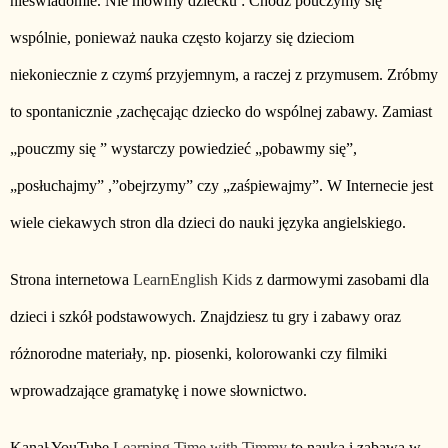
nieświadomie. Nie mówmy dziecku : Chodź pouczymy się
wspólnie, ponieważ nauka często kojarzy się dzieciom
niekoniecznie z czymś przyjemnym, a raczej z przymusem. Zróbmy
to spontanicznie ,zachęcając dziecko do wspólnej zabawy. Zamiast
„pouczmy się ” wystarczy powiedzieć „pobawmy się”,
„posłuchajmy” ,”obejrzymy” czy „zaśpiewajmy”. W Internecie jest
wiele ciekawych stron dla dzieci do nauki języka angielskiego.
Strona internetowa
LearnEnglish Kids
z darmowymi zasobami dla
dzieci i szkół podstawowych. Znajdziesz tu gry i zabawy oraz
różnorodne materiały, np. piosenki, kolorowanki czy filmiki
wprowadzające gramatykę i nowe słownictwo.
Kanał YouTube
Learning Time with Timmy
to nauka i zabawa w