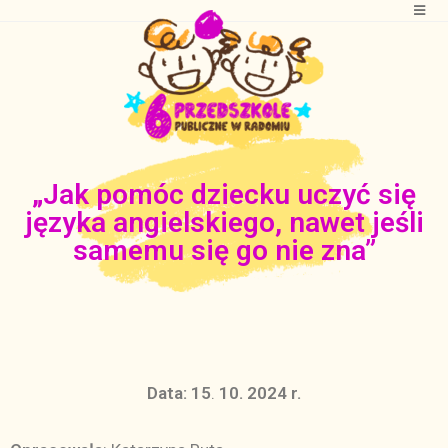
„Jak pomóc dziecku uczyć się
języka angielskiego, nawet jeśli
samemu się go nie zna”
Data:
15
.
10. 2024 r.