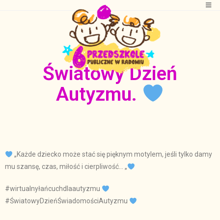
Światowy Dzień
Autyzmu.
„Każde dziecko może stać się pięknym motylem, jeśli tylko damy
mu szansę, czas, miłość i cierpliwość… „
#wirtualnyłańcuchdlaautyzmu
#ŚwiatowyDzieńŚwiadomościAutyzmu