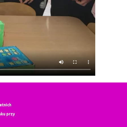
letnich
ku przy