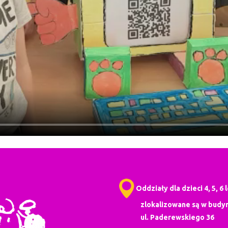
Oddziały dla dzieci 4, 5, 6 
zlokalizowane są w budyn
ul. Paderewskiego 36