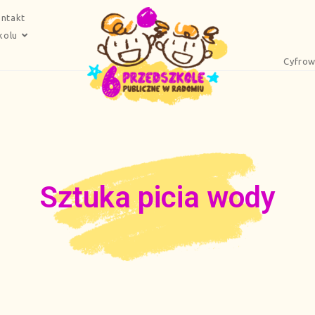
ntakt
kolu
Cyfrow
Sztuka picia wody