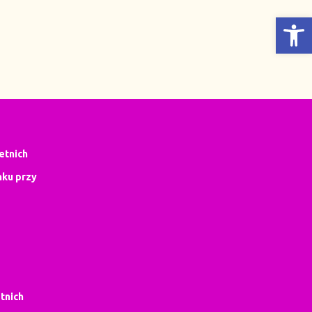
Otwórz Pasek narzędzi
letnich
ku przy
tnich