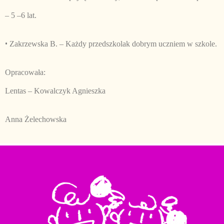
– 5 –6 lat.
•
Zakrzewska B.
– Każdy przedszkolak dobrym uczniem w szkole.
Opracowała:
Lentas – Kowalczyk Agnieszka
Anna Żelechowska