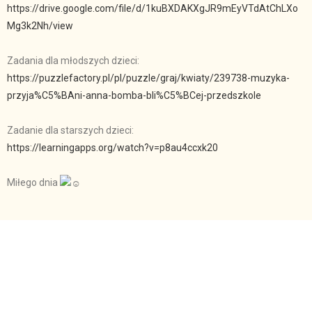
https://drive.google.com/file/d/1kuBXDAKXgJR9mEyVTdAtChLXo
Mg3k2Nh/view
Zadania dla młodszych dzieci:
https://puzzlefactory.pl/pl/puzzle/graj/kwiaty/239738-muzyka-
przyja%C5%BAni-anna-bomba-bli%C5%BCej-przedszkole
Zadanie dla starszych dzieci:
https://learningapps.org/watch?v=p8au4ccxk20
Miłego dnia