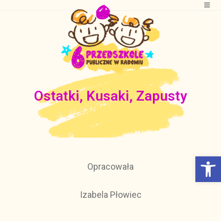
Ostatki, Kusaki, Zapusty
Otwórz Pasek narzędzi
Opracowała
Izabela Płowiec