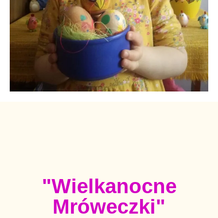
"Wielkanocne
Mróweczki"