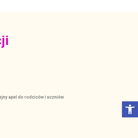
ji
jny apel do rodziców i uczniów.
Otwórz Pasek narzędzi