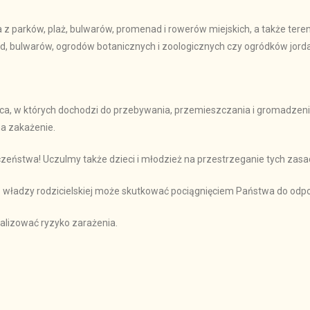
 parków, plaż, bulwarów, promenad i rowerów miejskich, a także terenó
d, bulwarów, ogrodów botanicznych i zoologicznych czy ogródków jor
ca, w których dochodzi do przebywania, przemieszczania i gromadzenia 
na zakażenie.
eństwa! Uczulmy także dzieci i młodzież na przestrzeganie tych zasa
władzy rodzicielskiej może skutkować pociągnięciem Państwa do odpo
lizować ryzyko zarażenia.