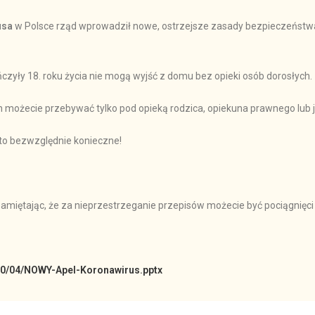
usa
w Polsce rząd wprowadził nowe, ostrzejsze zasady bezpieczeństwa
ńczyły 18. roku życia nie mogą wyjść z domu bez opieki osób dorosłych.
ch możecie przebywać tylko pod opieką rodzica, opiekuna prawnego lub 
 to bezwzględnie konieczne!
miętając, że za nieprzestrzeganie przepisów możecie być pociągnięci
020/04/NOWY-Apel-Koronawirus.pptx