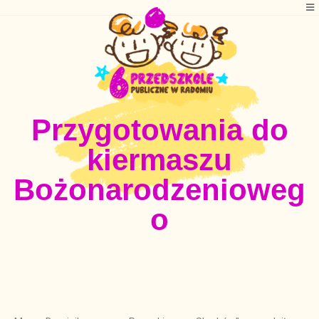
Przygotowania do
kiermaszu
Bożonarodzenioweg
o