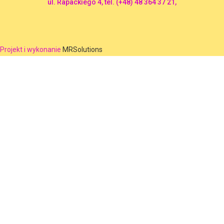
ul. Rapackiego 4, tel. (+48) 48 364 37 21,
Projekt i wykonanie
MRSolutions