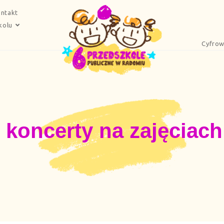
ntakt
kolu
Cyfrow
 koncerty na zajęciach 