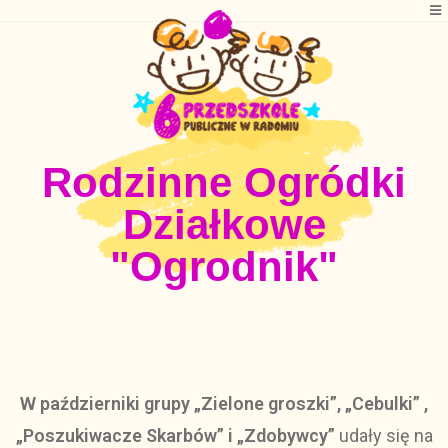
Rodzinne Ogródki
Działkowe
"Ogrodnik"
W październiki grupy „Zielone groszki”, „Cebulki” ,
„Poszukiwacze Skarbów” i „Zdobywcy”
udały się na