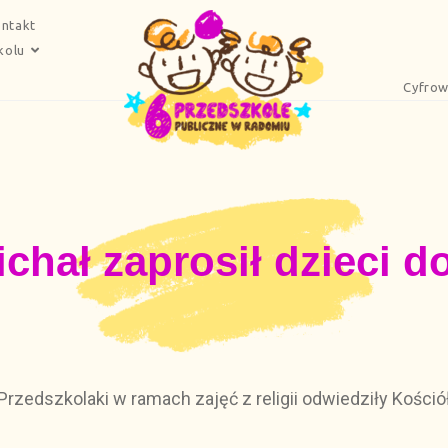
ntakt
kolu
Cyfrow
chał zaprosił dzieci d
Przedszkolaki w ramach zajęć z religii odwiedziły Kośció