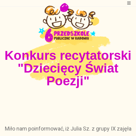
Konkurs recytatorski
"Dziecięcy Świat
Poezji"
Miło nam poinformować, iż Julia Sz. z grupy IX zajęła